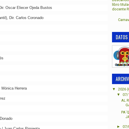
libro titu
Dir. Oscar Eliecer Ojeda Bustos
docente Re
til), Dir. Carlos Coronado
Carnav
DATOS 
tés
ARCHIV
. Mónica Herrera
▼
2026
(
▼
07/
rrez
AL R
G
PA´
J
e Donado
►
07/
/ Juan Carlos Pimienta