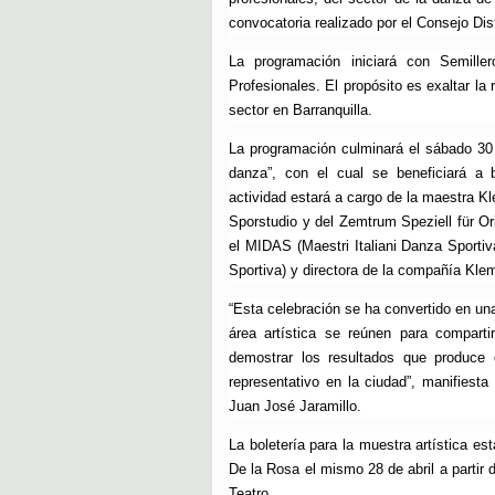
convocatoria realizado por el Consejo Dis
La programación iniciará con Semill
Profesionales. El propósito es exaltar la
sector en Barranquilla.
La programación culminará el sábado 30 d
danza”, con el cual se beneficiará a b
actividad estará a cargo de la maestra Kl
Sporstudio y del Zemtrum Speziell für O
el MIDAS (Maestri Italiani Danza Sporti
Sportiva) y directora de la compañía Kl
“Esta celebración se ha convertido en un
área artística se reúnen para compart
demostrar los resultados que produce e
representativo en la ciudad”, manifiesta
Juan José Jaramillo.
La boletería para la muestra artística es
De la Rosa el mismo 28 de abril a partir d
Teatro.