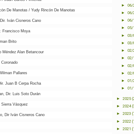
►
06/
incón De Manotas / Yudy Rincón De Manotas
►
06/
►
06/
Dir. Iván Cisneros Cano
►
05/
r. Francisco Moya
►
03/
man Brito
►
03/
►
02/
lo Méndez Alan Betancour
►
02/
s Coronado
►
02/
 Wilman Pallares
►
02/
►
01/
Dir. Juan B Cerpa Rocha
►
01/
n, Dir. Luis Soto Durán
►
2025
(
o Sierra Vásquez
►
2024
(
►
2023
(
co, Dir Iván Cisneros Cano
►
2022
(
►
2021
(