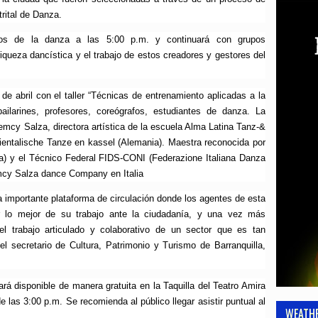
trital de Danza.
eros de la danza a las 5:00 p.m. y continuará con grupos
 riqueza dancística y el trabajo de estos creadores y gestores del
e abril con el taller “Técnicas de entrenamiento aplicadas a la
ailarines, profesores, coreógrafos, estudiantes de danza. La
emcy Salza, directora artística de la escuela Alma Latina Tanz-&
rientalische Tanze en kassel (Alemania). Maestra reconocida por
va) y el Técnico Federal FIDS-CONI (Federazione Italiana Danza
emcy Salza dance Company en Italia
a importante plataforma de circulación donde los agentes de esta
ir lo mejor de su trabajo ante la ciudadanía, y una vez más
l trabajo articulado y colaborativo de un sector que es tan
 el secretario de Cultura, Patrimonio y Turismo de Barranquilla,
tará disponible de manera gratuita en la Taquilla del Teatro Amira
e las 3:00 p.m. Se recomienda al público llegar asistir puntual al
WEATH