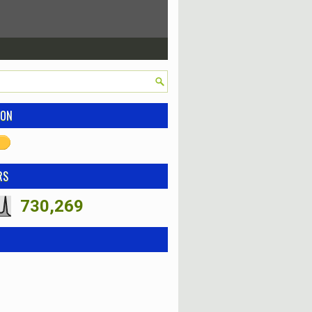
ION
RS
730,269