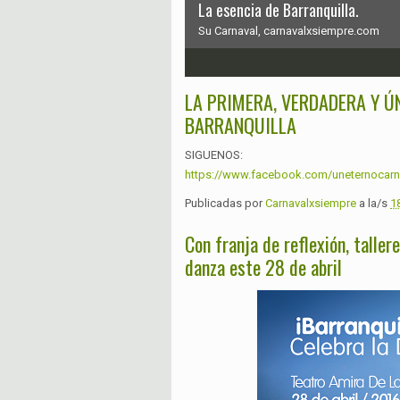
La esencia de Barranquilla.
Su Carnaval, carnavalxsiempre.com
1
2
3
4
5
6
LA PRIMERA, VERDADERA Y Ú
BARRANQUILLA
SIGUENOS:
https://www.facebook.com/uneternocarn
Publicadas por
Carnavalxsiempre
a la/s
1
Con franja de reflexión, taller
danza este 28 de abril