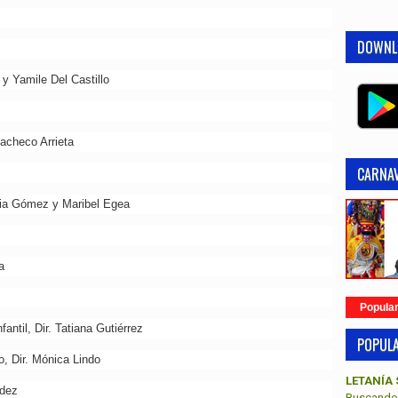
DOWNL
y Yamile Del Castillo
Pacheco Arrieta
CARNAV
igia Gómez y Maribel Egea
a
Popula
ntil, Dir. Tatiana Gutiérrez
POPUL
o, Dir. Mónica Lindo
LETANÍA 
ndez
Buscando 