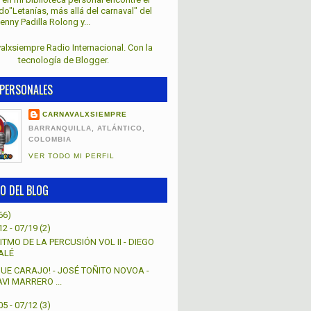
lado"Letanías, más allá del carnaval" del
nny Padilla Rolong y...
alxsiempre Radio Internacional. Con la
tecnología de
Blogger
.
PERSONALES
CARNAVALXSIEMPRE
BARRANQUILLA, ATLÁNTICO,
COLOMBIA
VER TODO MI PERFIL
O DEL BLOG
66)
12 - 07/19
(2)
ITMO DE LA PERCUSIÓN VOL II - DIEGO
ALÉ
QUE CARAJO! - JOSÉ TOÑITO NOVOA -
AVI MARRERO ...
05 - 07/12
(3)