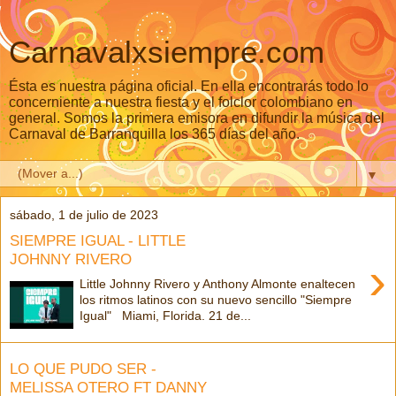
Carnavalxsiempre.com
Ésta es nuestra página oficial. En ella encontrarás todo lo
concerniente a nuestra fiesta y el folclor colombiano en
general. Somos la primera emisora en difundir la música del
Carnaval de Barranquilla los 365 días del año.
▼
sábado, 1 de julio de 2023
SIEMPRE IGUAL - LITTLE
JOHNNY RIVERO
›
Little Johnny Rivero y Anthony Almonte enaltecen
los ritmos latinos con su nuevo sencillo "Siempre
Igual" Miami, Florida. 21 de...
LO QUE PUDO SER -
MELISSA OTERO FT DANNY