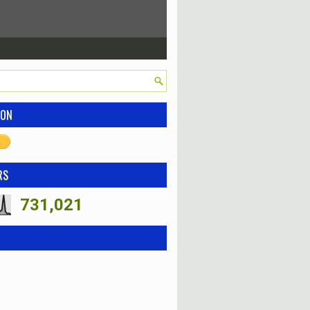
ION
RS
731,021