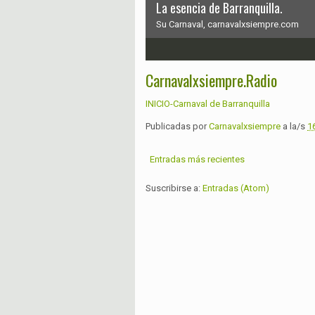
La esencia de Barranquilla.
Su Carnaval, carnavalxsiempre.com
1
2
3
4
5
6
Carnavalxsiempre.Radio
INICIO-Carnaval de Barranquilla
Publicadas por
Carnavalxsiempre
a la/s
1
Entradas más recientes
Suscribirse a:
Entradas (Atom)