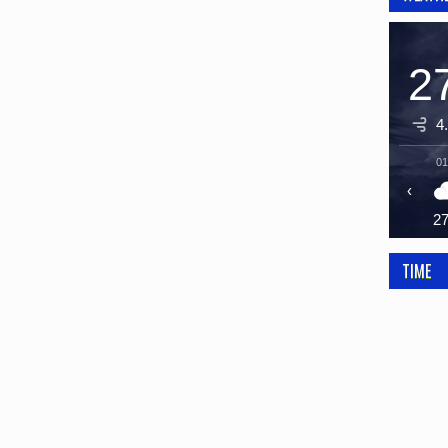
2
4
01
‹
2
TIME