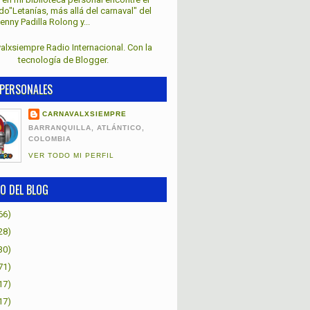
lado"Letanías, más allá del carnaval" del
nny Padilla Rolong y...
alxsiempre Radio Internacional. Con la
tecnología de
Blogger
.
PERSONALES
CARNAVALXSIEMPRE
BARRANQUILLA, ATLÁNTICO,
COLOMBIA
VER TODO MI PERFIL
O DEL BLOG
66)
28)
30)
71)
17)
17)