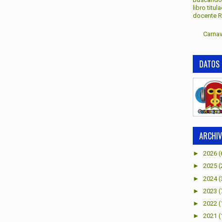
libro titu
docente Re
Carnav
DATOS 
ARCHIV
►
2026
(
►
2025
(
►
2024
(
►
2023
(
►
2022
(
►
2021
(