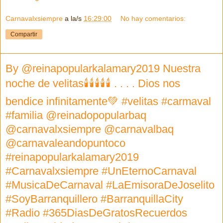
Carnavalxsiempre
a la/s
16:29:00
No hay comentarios:
Compartir
By @reinapopularkalamary2019 Nuestra
noche de velitas🕯🕯🕯🕯🕯 . . . . Dios nos
bendice infinitamente💚 #velitas #carmaval
#familia @reinadopopularbaq
@carnavalxsiempre @carnavalbaq
@carnavaleandopuntoco
#reinapopularkalamary2019
#Carnavalxsiempre #UnEternoCarnaval
#MusicaDeCarnaval #LaEmisoraDeJoselito
#SoyBarranquillero #BarranquillaCity
#Radio #365DiasDeGratosRecuerdos