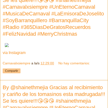
Se les quiere!!!😘😘😘 #shainethmejia
#Carnavalxsiempre #UnEternoCarnaval
#MusicaDeCarnaval #LaEmisoraDeJoselito
#SoyBarranquillero #BarranquillaCity
#Radio #365DiasDeGratosRecuerdos
#FelizNavidad #MerryChristmas
via Instagram
Carnavalxsiempre
a la/s
12:29:00
No hay comentarios:
Compartir
By @shainethmejia Gracias al recibimiento
y cariño de los tomasinos esta madrugada!!!
Se les quiere!!!😘😘😘 #shainethmejia
#Carnavalxsiempre #UnEternoCarnaval