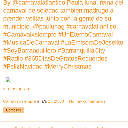
By @carnavalatlantico Paula luna, reina del
carnaval de soledad tambien madrugo a
prender velitas junto con la gente de su
municipio. @paulunag #carnavalatlantico
#Carnavalxsiempre #UnEternoCarnaval
#MusicaDeCarnaval #LaEmisoraDeJoselito
#SoyBarranquillero #BarranquillaCity
#Radio #365DiasDeGratosRecuerdos
#FelizNavidad #MerryChristmas
via Instagram
Carnavalxsiempre
a la/s
13:29:00
No hay comentarios:
Compartir