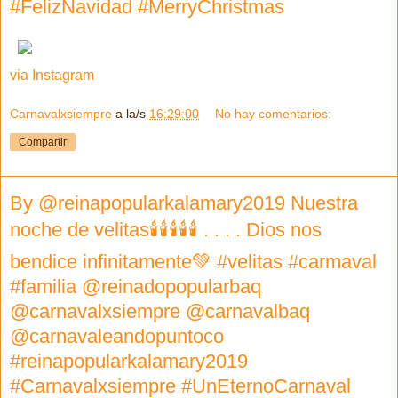
#FelizNavidad #MerryChristmas
via Instagram
Carnavalxsiempre
a la/s
16:29:00
No hay comentarios:
Compartir
By @reinapopularkalamary2019 Nuestra
noche de velitas🕯🕯🕯🕯🕯 . . . . Dios nos
bendice infinitamente💚 #velitas #carmaval
#familia @reinadopopularbaq
@carnavalxsiempre @carnavalbaq
@carnavaleandopuntoco
#reinapopularkalamary2019
#Carnavalxsiempre #UnEternoCarnaval