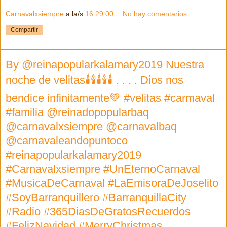
Carnavalxsiempre
a la/s
16:29:00
No hay comentarios:
Compartir
By @reinapopularkalamary2019 Nuestra
noche de velitas🕯🕯🕯🕯🕯 . . . . Dios nos
bendice infinitamente💚 #velitas #carmaval
#familia @reinadopopularbaq
@carnavalxsiempre @carnavalbaq
@carnavaleandopuntoco
#reinapopularkalamary2019
#Carnavalxsiempre #UnEternoCarnaval
#MusicaDeCarnaval #LaEmisoraDeJoselito
#SoyBarranquillero #BarranquillaCity
#Radio #365DiasDeGratosRecuerdos
#FelizNavidad #MerryChristmas