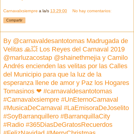
Carnavalxsiempre
a la/s
13:29:00
No hay comentarios:
Compartir
By @carnavaldesantotomas Madrugada de
Velitas 🙏💥 Los Reyes del Carnaval 2019
@marluzacostap @shainethmejia y Camilo
Andrés encienden las velitas por las Calles
del Municipio para que la luz de la
esperanza llene de amor y Paz los Hogares
Tomasinos ❤ #carnavaldesantotomas
#Carnavalxsiempre #UnEternoCarnaval
#MusicaDeCarnaval #LaEmisoraDeJoselito
#SoyBarranquillero #BarranquillaCity
#Radio #365DiasDeGratosRecuerdos
#FelizNavidad #MerryChristmas