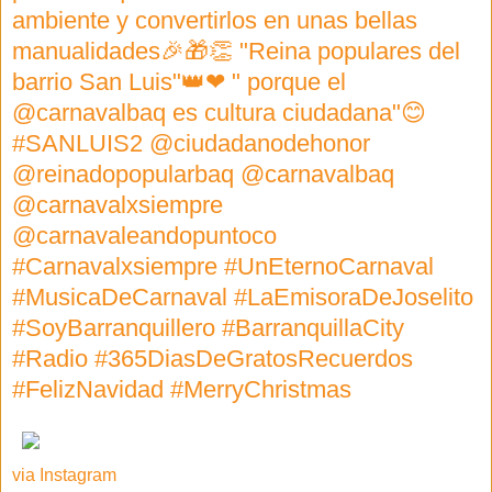
ambiente y convertirlos en unas bellas
manualidades🎉🎁👏 "Reina populares del
barrio San Luis"👑❤ " porque el
@carnavalbaq es cultura ciudadana"😊
#SANLUIS2 @ciudadanodehonor
@reinadopopularbaq @carnavalbaq
@carnavalxsiempre
@carnavaleandopuntoco
#Carnavalxsiempre #UnEternoCarnaval
#MusicaDeCarnaval #LaEmisoraDeJoselito
#SoyBarranquillero #BarranquillaCity
#Radio #365DiasDeGratosRecuerdos
#FelizNavidad #MerryChristmas
via Instagram