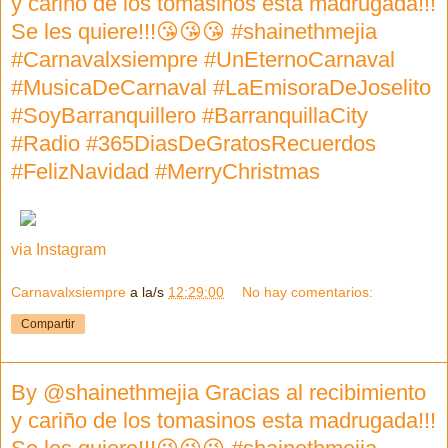
y cariño de los tomasinos esta madrugada!!!
Se les quiere!!!😘😘😘 #shainethmejia
#Carnavalxsiempre #UnEternoCarnaval
#MusicaDeCarnaval #LaEmisoraDeJoselito
#SoyBarranquillero #BarranquillaCity
#Radio #365DiasDeGratosRecuerdos
#FelizNavidad #MerryChristmas
via Instagram
Carnavalxsiempre
a la/s
12:29:00
No hay comentarios:
Compartir
By @shainethmejia Gracias al recibimiento
y cariño de los tomasinos esta madrugada!!!