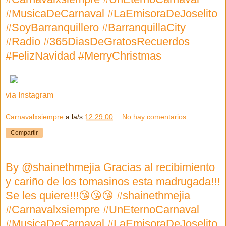
#MusicaDeCarnaval #LaEmisoraDeJoselito
#SoyBarranquillero #BarranquillaCity
#Radio #365DiasDeGratosRecuerdos
#FelizNavidad #MerryChristmas
via Instagram
Carnavalxsiempre
a la/s
12:29:00
No hay comentarios:
Compartir
By @shainethmejia Gracias al recibimiento
y cariño de los tomasinos esta madrugada!!!
Se les quiere!!!😘😘😘 #shainethmejia
#Carnavalxsiempre #UnEternoCarnaval
#MusicaDeCarnaval #LaEmisoraDeJoselito