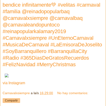
bendice infinitamente💚 #velitas #carmaval
#familia @reinadopopularbaq
@carnavalxsiempre @carnavalbaq
@carnavaleandopuntoco
#reinapopularkalamary2019
#Carnavalxsiempre #UnEternoCarnaval
#MusicaDeCarnaval #LaEmisoraDeJoselito
#SoyBarranquillero #BarranquillaCity
#Radio #365DiasDeGratosRecuerdos
#FelizNavidad #MerryChristmas
via Instagram
Carnavalxsiempre
a la/s
16:29:00
No hay comentarios:
Compartir