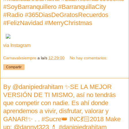
#SoyBarranquillero #BarranquillaCity
#Radio #365DiasDeGratosRecuerdos
#FelizNavidad #MerryChristmas
via Instagram
Carnavalxsiempre
a la/s
12:29:00
No hay comentarios:
Compartir
By @danipiedrahitam ✨SE LA MEJOR
VERSIÓN DE TI MISMO, así no tendrás
que competir con nadie. Es ahí donde
aprendemos a vivir, disfrutar, valorar y
GANAR!✨ . . #Sucre👑 INC💃🏻2018 Make
up: @dannyt323 💄 #danipiedrahitam