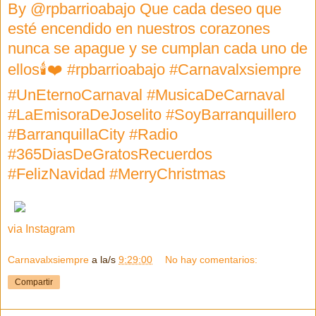
By @rpbarrioabajo Que cada deseo que
esté encendido en nuestros corazones
nunca se apague y se cumplan cada uno de
ellos🕯❤️ #rpbarrioabajo #Carnavalxsiempre
#UnEternoCarnaval #MusicaDeCarnaval
#LaEmisoraDeJoselito #SoyBarranquillero
#BarranquillaCity #Radio
#365DiasDeGratosRecuerdos
#FelizNavidad #MerryChristmas
via Instagram
Carnavalxsiempre
a la/s
9:29:00
No hay comentarios:
Compartir