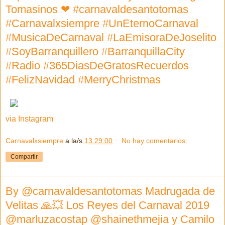
Tomasinos ❤ #carnavaldesantotomas
#Carnavalxsiempre #UnEternoCarnaval
#MusicaDeCarnaval #LaEmisoraDeJoselito
#SoyBarranquillero #BarranquillaCity
#Radio #365DiasDeGratosRecuerdos
#FelizNavidad #MerryChristmas
via Instagram
Carnavalxsiempre
a la/s
13:29:00
No hay comentarios:
Compartir
By @carnavaldesantotomas Madrugada de
Velitas 🙏💥 Los Reyes del Carnaval 2019
@marluzacostap @shainethmejia y Camilo