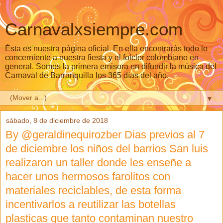
Carnavalxsiempre.com
Ésta es nuestra página oficial. En ella encontrarás todo lo
concerniente a nuestra fiesta y el folclor colombiano en
general. Somos la primera emisora en difundir la música del
Carnaval de Barranquilla los 365 días del año.
▼
sábado, 8 de diciembre de 2018
By @geraldinequirozber Dias previos al 7
de diciembre los niños del barrios San luis
realizaron un taller donde les enseñe a
hacer unos hermosos farolitos con
materiales reciclables, de esta forma
incentivarlos a reutilizar las botellas
plasticas que tanto contaminan nuestro