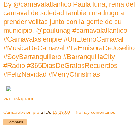
By @carnavalatlantico Paula luna, reina del
carnaval de soledad tambien madrugo a
prender velitas junto con la gente de su
municipio. @paulunag #carnavalatlantico
#Carnavalxsiempre #UnEternoCarnaval
#MusicaDeCarnaval #LaEmisoraDeJoselito
#SoyBarranquillero #BarranquillaCity
#Radio #365DiasDeGratosRecuerdos
#FelizNavidad #MerryChristmas
via Instagram
Carnavalxsiempre
a la/s
13:29:00
No hay comentarios:
Compartir