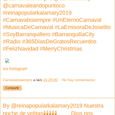
@carnavaleandopuntoco
#reinapopularkalamary2019
#Carnavalxsiempre #UnEternoCarnaval
#MusicaDeCarnaval #LaEmisoraDeJoselito
#SoyBarranquillero #BarranquillaCity
#Radio #365DiasDeGratosRecuerdos
#FelizNavidad #MerryChristmas
via Instagram
Carnavalxsiempre
a la/s
16:29:00
No hay comentarios:
Compartir
By @reinapopularkalamary2019 Nuestra
noche de velitas🕯🕯🕯🕯🕯 . . . . Dios nos