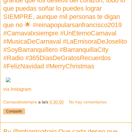
grande que los deseos del corazón, todo lo
que puedas soñar lo puedes lograr
SIEMPRE, aunque mil personas te digan
que no 🌟 #reinapopularsanfrancisco2019
#Carnavalxsiempre #UnEternoCarnaval
#MusicaDeCarnaval #LaEmisoraDeJoselito
#SoyBarranquillero #BarranquillaCity
#Radio #365DiasDeGratosRecuerdos
#FelizNavidad #MerryChristmas
via Instagram
Carnavalxsiempre
a la/s
9:30:00
No hay comentarios:
Compartir
By @rpbarrioabajo Que cada deseo que