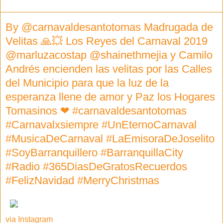
By @carnavaldesantotomas Madrugada de
Velitas 🙏💥 Los Reyes del Carnaval 2019
@marluzacostap @shainethmejia y Camilo
Andrés encienden las velitas por las Calles
del Municipio para que la luz de la
esperanza llene de amor y Paz los Hogares
Tomasinos ❤ #carnavaldesantotomas
#Carnavalxsiempre #UnEternoCarnaval
#MusicaDeCarnaval #LaEmisoraDeJoselito
#SoyBarranquillero #BarranquillaCity
#Radio #365DiasDeGratosRecuerdos
#FelizNavidad #MerryChristmas
via Instagram