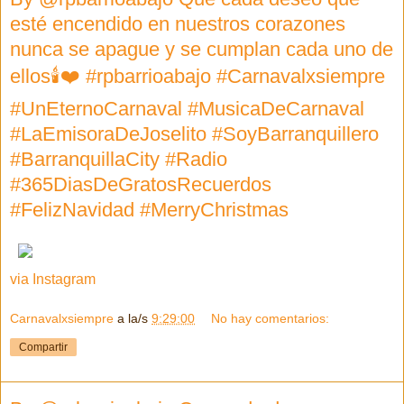
esté encendido en nuestros corazones
nunca se apague y se cumplan cada uno de
ellos🕯❤️ #rpbarrioabajo #Carnavalxsiempre
#UnEternoCarnaval #MusicaDeCarnaval
#LaEmisoraDeJoselito #SoyBarranquillero
#BarranquillaCity #Radio
#365DiasDeGratosRecuerdos
#FelizNavidad #MerryChristmas
via Instagram
Carnavalxsiempre
a la/s
9:29:00
No hay comentarios:
Compartir