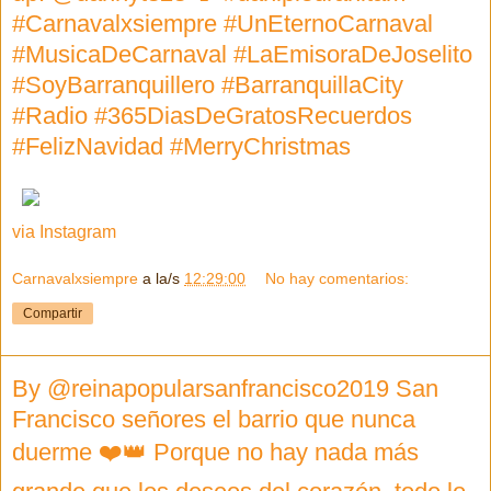
#Carnavalxsiempre #UnEternoCarnaval
#MusicaDeCarnaval #LaEmisoraDeJoselito
#SoyBarranquillero #BarranquillaCity
#Radio #365DiasDeGratosRecuerdos
#FelizNavidad #MerryChristmas
via Instagram
Carnavalxsiempre
a la/s
12:29:00
No hay comentarios:
Compartir
By @reinapopularsanfrancisco2019 San
Francisco señores el barrio que nunca
duerme ❤️👑 Porque no hay nada más