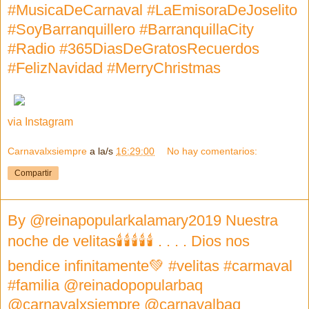
#MusicaDeCarnaval #LaEmisoraDeJoselito
#SoyBarranquillero #BarranquillaCity
#Radio #365DiasDeGratosRecuerdos
#FelizNavidad #MerryChristmas
via Instagram
Carnavalxsiempre
a la/s
16:29:00
No hay comentarios:
Compartir
By @reinapopularkalamary2019 Nuestra
noche de velitas🕯🕯🕯🕯🕯 . . . . Dios nos
bendice infinitamente💚 #velitas #carmaval
#familia @reinadopopularbaq
@carnavalxsiempre @carnavalbaq