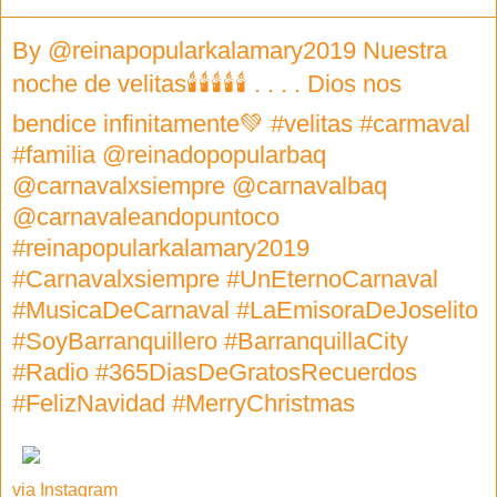
By @reinapopularkalamary2019 Nuestra
noche de velitas🕯🕯🕯🕯🕯 . . . . Dios nos
bendice infinitamente💚 #velitas #carmaval
#familia @reinadopopularbaq
@carnavalxsiempre @carnavalbaq
@carnavaleandopuntoco
#reinapopularkalamary2019
#Carnavalxsiempre #UnEternoCarnaval
#MusicaDeCarnaval #LaEmisoraDeJoselito
#SoyBarranquillero #BarranquillaCity
#Radio #365DiasDeGratosRecuerdos
#FelizNavidad #MerryChristmas
via Instagram