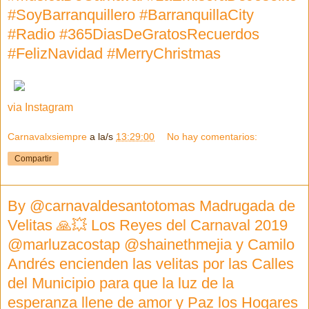
#SoyBarranquillero #BarranquillaCity
#Radio #365DiasDeGratosRecuerdos
#FelizNavidad #MerryChristmas
via Instagram
Carnavalxsiempre
a la/s
13:29:00
No hay comentarios:
Compartir
By @carnavaldesantotomas Madrugada de
Velitas 🙏💥 Los Reyes del Carnaval 2019
@marluzacostap @shainethmejia y Camilo
Andrés encienden las velitas por las Calles
del Municipio para que la luz de la
esperanza llene de amor y Paz los Hogares