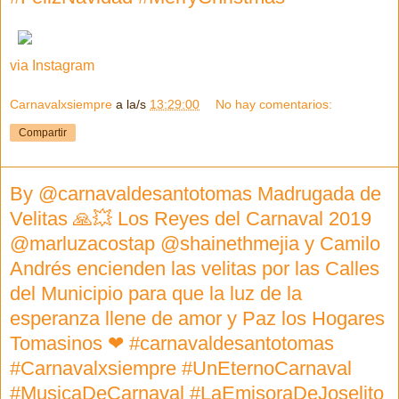
via Instagram
Carnavalxsiempre
a la/s
13:29:00
No hay comentarios:
Compartir
By @carnavaldesantotomas Madrugada de
Velitas 🙏💥 Los Reyes del Carnaval 2019
@marluzacostap @shainethmejia y Camilo
Andrés encienden las velitas por las Calles
del Municipio para que la luz de la
esperanza llene de amor y Paz los Hogares
Tomasinos ❤ #carnavaldesantotomas
#Carnavalxsiempre #UnEternoCarnaval
#MusicaDeCarnaval #LaEmisoraDeJoselito