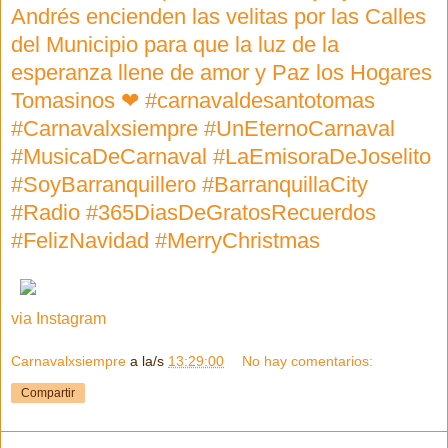
Andrés encienden las velitas por las Calles
del Municipio para que la luz de la
esperanza llene de amor y Paz los Hogares
Tomasinos ❤ #carnavaldesantotomas
#Carnavalxsiempre #UnEternoCarnaval
#MusicaDeCarnaval #LaEmisoraDeJoselito
#SoyBarranquillero #BarranquillaCity
#Radio #365DiasDeGratosRecuerdos
#FelizNavidad #MerryChristmas
via Instagram
Carnavalxsiempre
a la/s
13:29:00
No hay comentarios:
Compartir