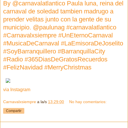
By @carnavalatlantico Paula luna, reina del
carnaval de soledad tambien madrugo a
prender velitas junto con la gente de su
municipio. @paulunag #carnavalatlantico
#Carnavalxsiempre #UnEternoCarnaval
#MusicaDeCarnaval #LaEmisoraDeJoselito
#SoyBarranquillero #BarranquillaCity
#Radio #365DiasDeGratosRecuerdos
#FelizNavidad #MerryChristmas
via Instagram
Carnavalxsiempre
a la/s
13:29:00
No hay comentarios:
Compartir