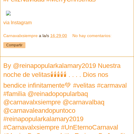
via Instagram
Carnavalxsiempre
a la/s
16:29:00
No hay comentarios:
Compartir
By @reinapopularkalamary2019 Nuestra
noche de velitas🕯🕯🕯🕯🕯 . . . . Dios nos
bendice infinitamente💚 #velitas #carmaval
#familia @reinadopopularbaq
@carnavalxsiempre @carnavalbaq
@carnavaleandopuntoco
#reinapopularkalamary2019
#Carnavalxsiempre #UnEternoCarnaval