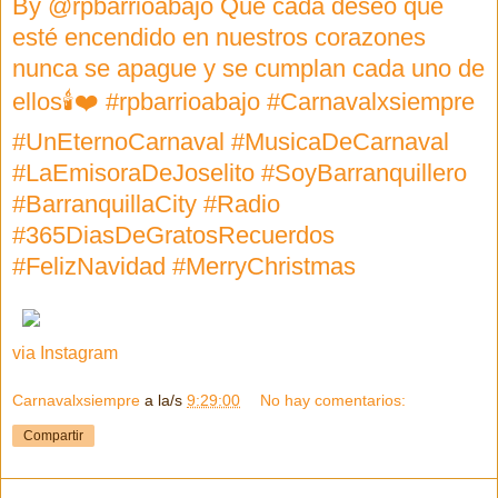
By @rpbarrioabajo Que cada deseo que
esté encendido en nuestros corazones
nunca se apague y se cumplan cada uno de
ellos🕯❤️ #rpbarrioabajo #Carnavalxsiempre
#UnEternoCarnaval #MusicaDeCarnaval
#LaEmisoraDeJoselito #SoyBarranquillero
#BarranquillaCity #Radio
#365DiasDeGratosRecuerdos
#FelizNavidad #MerryChristmas
via Instagram
Carnavalxsiempre
a la/s
9:29:00
No hay comentarios:
Compartir