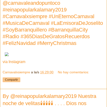
@carnavaleandopuntoco
#reinapopularkalamary2019
#Carnavalxsiempre #UnEternoCarnaval
#MusicaDeCarnaval #LaEmisoraDeJoselito
#SoyBarranquillero #BarranquillaCity
#Radio #365DiasDeGratosRecuerdos
#FelizNavidad #MerryChristmas
via Instagram
Carnavalxsiempre
a la/s
16:29:00
No hay comentarios:
Compartir
By @reinapopularkalamary2019 Nuestra
noche de velitas🕯🕯🕯🕯🕯 . . . . Dios nos