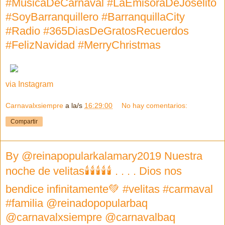
#MusicaDeCarnaval #LaEmisoraDeJoselito
#SoyBarranquillero #BarranquillaCity
#Radio #365DiasDeGratosRecuerdos
#FelizNavidad #MerryChristmas
via Instagram
Carnavalxsiempre
a la/s
16:29:00
No hay comentarios:
Compartir
By @reinapopularkalamary2019 Nuestra
noche de velitas🕯🕯🕯🕯🕯 . . . . Dios nos
bendice infinitamente💚 #velitas #carmaval
#familia @reinadopopularbaq
@carnavalxsiempre @carnavalbaq