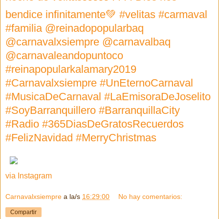
bendice infinitamente💚 #velitas #carmaval
#familia @reinadopopularbaq
@carnavalxsiempre @carnavalbaq
@carnavaleandopuntoco
#reinapopularkalamary2019
#Carnavalxsiempre #UnEternoCarnaval
#MusicaDeCarnaval #LaEmisoraDeJoselito
#SoyBarranquillero #BarranquillaCity
#Radio #365DiasDeGratosRecuerdos
#FelizNavidad #MerryChristmas
via Instagram
Carnavalxsiempre
a la/s
16:29:00
No hay comentarios:
Compartir