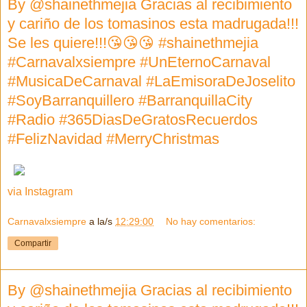
By @shainethmejia Gracias al recibimiento
y cariño de los tomasinos esta madrugada!!!
Se les quiere!!!😘😘😘 #shainethmejia
#Carnavalxsiempre #UnEternoCarnaval
#MusicaDeCarnaval #LaEmisoraDeJoselito
#SoyBarranquillero #BarranquillaCity
#Radio #365DiasDeGratosRecuerdos
#FelizNavidad #MerryChristmas
via Instagram
Carnavalxsiempre
a la/s
12:29:00
No hay comentarios:
Compartir
By @shainethmejia Gracias al recibimiento