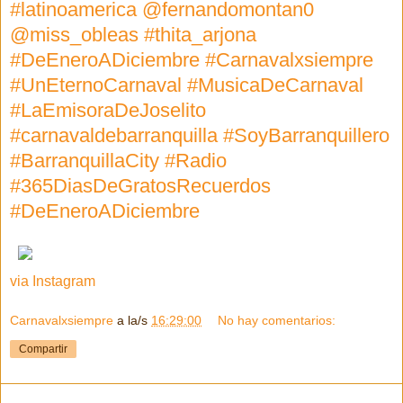
#latinoamerica @fernandomontan0
@miss_obleas #thita_arjona
#DeEneroADiciembre #Carnavalxsiempre
#UnEternoCarnaval #MusicaDeCarnaval
#LaEmisoraDeJoselito
#carnavaldebarranquilla #SoyBarranquillero
#BarranquillaCity #Radio
#365DiasDeGratosRecuerdos
#DeEneroADiciembre
via Instagram
Carnavalxsiempre
a la/s
16:29:00
No hay comentarios:
Compartir