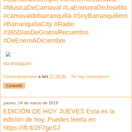
#MusicaDeCarnaval #LaEmisoraDeJoselito
#carnavaldebarranquilla #SoyBarranquillero
#BarranquillaCity #Radio
#365DiasDeGratosRecuerdos
#DeEneroADiciembre
via Instagram
Carnavalxsiempre
a la/s
17:29:00
No hay comentarios:
Compartir
jueves, 14 de marzo de 2019
EDICIÓN DE HOY JUEVES Esta es la
edición de hoy. Puedes leerla en
https://ift.tt/2F7geSJ