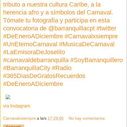
tributo a nuestra cultura Caribe, a la
herencia afro y a símbolos del Carnaval.
Tómate tu fotografía y participa en esta
convocatoria de @barranquillacpt #twitter
#DeEneroADiciembre #Carnavalxsiempre
#UnEternoCarnaval #MusicaDeCarnaval
#LaEmisoraDeJoselito
#carnavaldebarranquilla #SoyBarranquillero
#BarranquillaCity #Radio
#365DiasDeGratosRecuerdos
#DeEneroADiciembre
via Instagram
Carnavalxsiempre
a la/s
17:29:00
No hay comentarios: