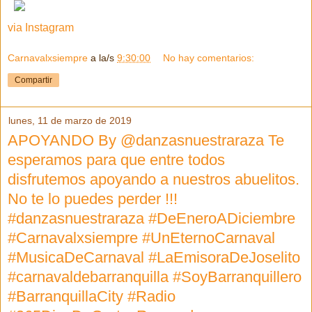
via Instagram
Carnavalxsiempre
a la/s
9:30:00
No hay comentarios:
Compartir
lunes, 11 de marzo de 2019
APOYANDO By @danzasnuestraraza Te
esperamos para que entre todos
disfrutemos apoyando a nuestros abuelitos.
No te lo puedes perder !!!
#danzasnuestraraza #DeEneroADiciembre
#Carnavalxsiempre #UnEternoCarnaval
#MusicaDeCarnaval #LaEmisoraDeJoselito
#carnavaldebarranquilla #SoyBarranquillero
#BarranquillaCity #Radio