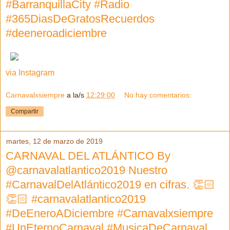
#BarranquillaCity #Radio
#365DiasDeGratosRecuerdos
#deeneroadiciembre
via Instagram
Carnavalxsiempre
a la/s
12:29:00
No hay comentarios:
Compartir
martes, 12 de marzo de 2019
CARNAVAL DEL ATLÁNTICO By
@carnavalatlantico2019 Nuestro
#CarnavalDelAtlántico2019 en cifras. 👏🏻
👏🏻 #carnavalatlantico2019
#DeEneroADiciembre #Carnavalxsiempre
#UnEternoCarnaval #MusicaDeCarnaval