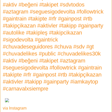
#aktiv #beğeni #takipet #sdvtodos
#aztagram #seguesigodevolta #followtrick
#gaintrain #takipte #rfr #gainpost #rtb
#takipçikazan #aktivler #takipp #gainparty
#autolike #takipleş #takipcikazan
#sigodevolta #gaintrick
#chuvadeseguidores #chuva #sdv #gt
#chuvadelikes #public #chuvadelikes30k
#aktiv #beğeni #takipet #aztagram
#seguesigodevolta #followtrick #gaintrain
#takipte #rfr #gainpost #rtb #takipçikazan
#aktivler #takipp #gainparty #iamkaytop
#carnavalxsiempre
via Instagram