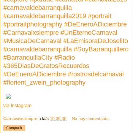
#carnavaldebarranquilla
#carnavaldebarranquilla2019 #portrait
#portraitphotography #DeEneroADiciembre
#Carnavalxsiempre #UnEternoCarnaval
#MusicaDeCarnaval #LaEmisoraDeJoselito
#carnavaldebarranquilla #SoyBarranquillero
#BarranquillaCity #Radio
#365DiasDeGratosRecuerdos
#DeEneroADiciembre #rostrosdelcarnaval
#florient_zwein_photography
via Instagram
Carnavalxsiempre
a la/s
10:30:00
No hay comentarios:
Compartir