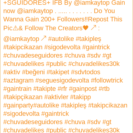
+SGUIDORES+ IFB By @iamkaytop Gain
now @iamkaytop . ..... . . . . . . . Do You
Wanna Gain 200+ Followers‼️Repost This
Pic⚠️& Follow The Creators🖤 ↗ :
@iamkaytop ↗ #autolike #takipleş
#takipcikazan #sigodevolta #gaintrick
#chuvadeseguidores #chuva #sdv #gt
#chuvadelikes #public #chuvadelikes30k
#aktiv #beğeni #takipet #sdvtodos
#aztagram #seguesigodevolta #followtrick
#gaintrain #takipte #rfr #gainpost #rtb
#takipçikazan #aktivler #takipp
#gainparty#autolike #takipleş #takipcikazan
#sigodevolta #gaintrick
#chuvadeseguidores #chuva #sdv #gt
#chuvadelikes #public #chuvadelikes30k