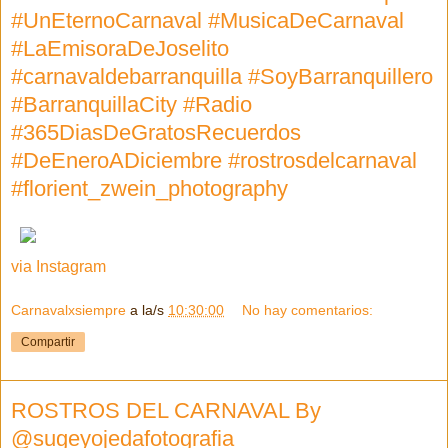
#UnEternoCarnaval #MusicaDeCarnaval
#LaEmisoraDeJoselito
#carnavaldebarranquilla #SoyBarranquillero
#BarranquillaCity #Radio
#365DiasDeGratosRecuerdos
#DeEneroADiciembre #rostrosdelcarnaval
#florient_zwein_photography
via Instagram
Carnavalxsiempre
a la/s
10:30:00
No hay comentarios:
Compartir
ROSTROS DEL CARNAVAL By
@sugeyojedafotografia