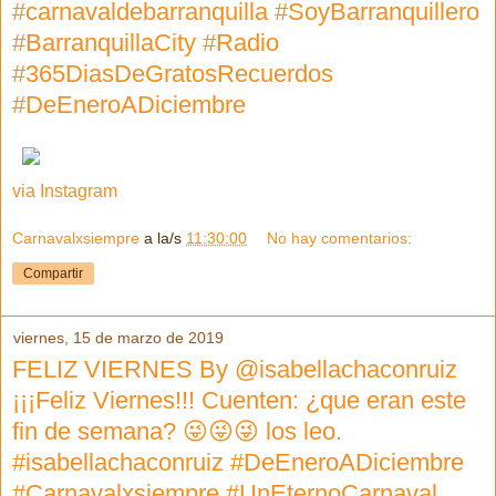
#carnavaldebarranquilla #SoyBarranquillero
#BarranquillaCity #Radio
#365DiasDeGratosRecuerdos
#DeEneroADiciembre
via Instagram
Carnavalxsiempre
a la/s
11:30:00
No hay comentarios:
Compartir
viernes, 15 de marzo de 2019
FELIZ VIERNES By @isabellachaconruiz
¡¡¡Feliz Viernes!!! Cuenten: ¿que eran este
fin de semana? 😜😜😜 los leo.
#isabellachaconruiz #DeEneroADiciembre
#Carnavalxsiempre #UnEternoCarnaval