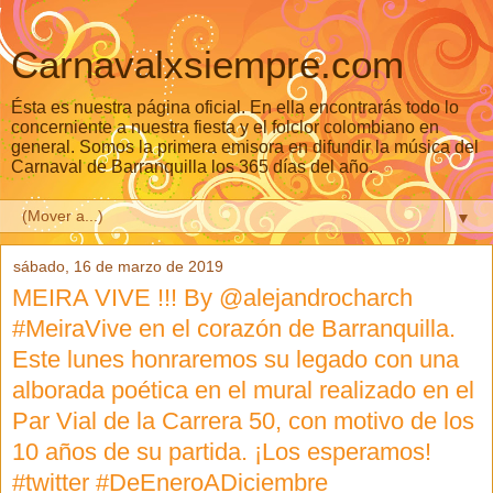
Carnavalxsiempre.com
Ésta es nuestra página oficial. En ella encontrarás todo lo
concerniente a nuestra fiesta y el folclor colombiano en
general. Somos la primera emisora en difundir la música del
Carnaval de Barranquilla los 365 días del año.
▼
sábado, 16 de marzo de 2019
MEIRA VIVE !!! By @alejandrocharch
#MeiraVive en el corazón de Barranquilla.
Este lunes honraremos su legado con una
alborada poética en el mural realizado en el
Par Vial de la Carrera 50, con motivo de los
10 años de su partida. ¡Los esperamos!
#twitter #DeEneroADiciembre