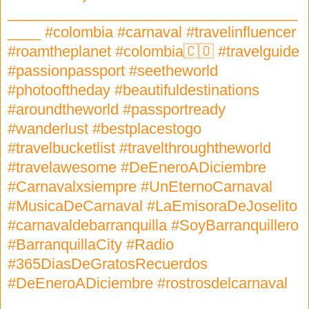
___________________________________
____ #colombia #carnaval #travelinfluencer
#roamtheplanet #colombia🇨🇴 #travelguide
#passionpassport #seetheworld
#photooftheday #beautifuldestinations
#aroundtheworld #passportready
#wanderlust #bestplacestogo
#travelbucketlist #travelthroughtheworld
#travelawesome #DeEneroADiciembre
#Carnavalxsiempre #UnEternoCarnaval
#MusicaDeCarnaval #LaEmisoraDeJoselito
#carnavaldebarranquilla #SoyBarranquillero
#BarranquillaCity #Radio
#365DiasDeGratosRecuerdos
#DeEneroADiciembre #rostrosdelcarnaval