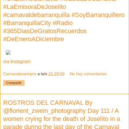
#LaEmisoraDeJoselito
#carnavaldebarranquilla #SoyBarranquillero
#BarranquillaCity #Radio
#365DiasDeGratosRecuerdos
#DeEneroADiciembre
via Instagram
Carnavalxsiempre
a la/s
21:29:00
No hay comentarios:
Compartir
ROSTROS DEL CARNAVAL By
@florient_zwein_photography Day 111 / A
women crying for the death of Joselito in a
parade during the last day of the Carnaval