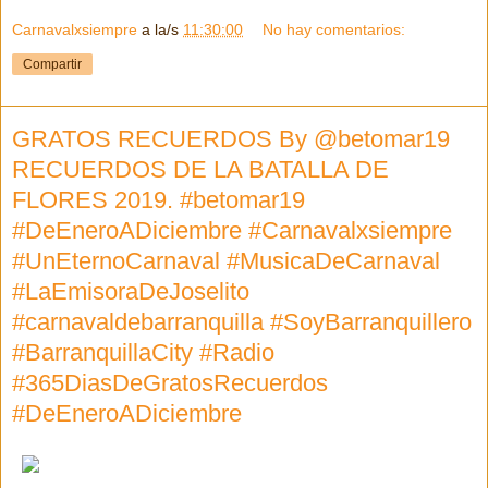
Carnavalxsiempre
a la/s
11:30:00
No hay comentarios:
Compartir
GRATOS RECUERDOS By @betomar19
RECUERDOS DE LA BATALLA DE
FLORES 2019. #betomar19
#DeEneroADiciembre #Carnavalxsiempre
#UnEternoCarnaval #MusicaDeCarnaval
#LaEmisoraDeJoselito
#carnavaldebarranquilla #SoyBarranquillero
#BarranquillaCity #Radio
#365DiasDeGratosRecuerdos
#DeEneroADiciembre