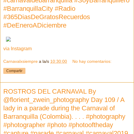
#carnavaldebarranquilla #SoyBarranquillero
#BarranquillaCity #Radio
#365DiasDeGratosRecuerdos
#DeEneroADiciembre
via Instagram
Carnavalxsiempre
a la/s
10:30:00
No hay comentarios:
Compartir
ROSTROS DEL CARNAVAL By
@florient_zwein_photography Day 109 / A
lady in a parade during the Carnaval of
Barranquilla (Colombia). . . . #photography
#photographer #photo #photooftheday
#capture #parade #carnaval #carnaval2019