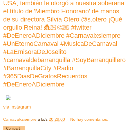
USA, también le otorgó a nuestra soberana
el título de 'Miembro Honorario' de manos
de su directora Silvia Otero @s.otero ¡Qué
orgullo Reina! 👸🏻👏🏼 #twitter
#DeEneroADiciembre #Carnavalxsiempre
#UnEternoCarnaval #MusicaDeCarnaval
#LaEmisoraDeJoselito
#carnavaldebarranquilla #SoyBarranquillero
#BarranquillaCity #Radio
#365DiasDeGratosRecuerdos
#DeEneroADiciembre
via Instagram
Carnavalxsiempre
a la/s
20:29:00
No hay comentarios:
Compartir