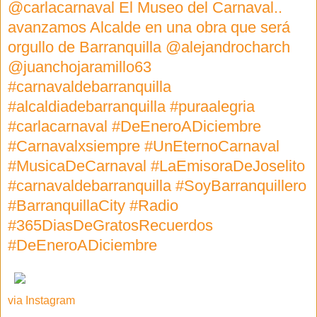
@carlacarnaval El Museo del Carnaval..
avanzamos Alcalde en una obra que será
orgullo de Barranquilla @alejandrocharch
@juanchojaramillo63
#carnavaldebarranquilla
#alcaldiadebarranquilla #puraalegria
#carlacarnaval #DeEneroADiciembre
#Carnavalxsiempre #UnEternoCarnaval
#MusicaDeCarnaval #LaEmisoraDeJoselito
#carnavaldebarranquilla #SoyBarranquillero
#BarranquillaCity #Radio
#365DiasDeGratosRecuerdos
#DeEneroADiciembre
via Instagram