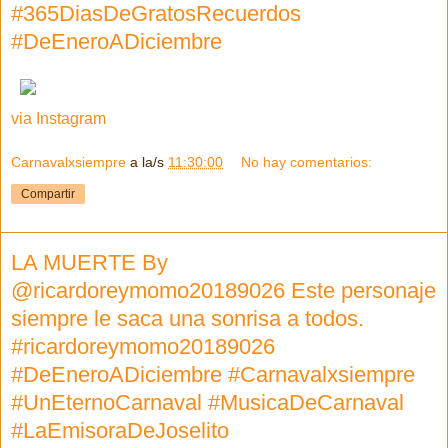
#365DiasDeGratosRecuerdos
#DeEneroADiciembre
via Instagram
Carnavalxsiempre
a la/s
11:30:00
No hay comentarios:
Compartir
LA MUERTE By
@ricardoreymomo20189026 Este personaje
siempre le saca una sonrisa a todos.
#ricardoreymomo20189026
#DeEneroADiciembre #Carnavalxsiempre
#UnEternoCarnaval #MusicaDeCarnaval
#LaEmisoraDeJoselito