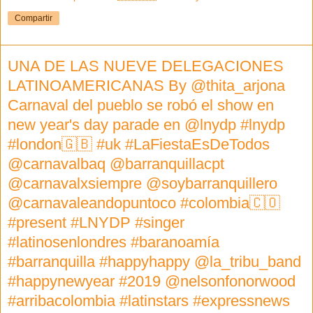
Compartir
UNA DE LAS NUEVE DELEGACIONES
LATINOAMERICANAS By @thita_arjona
Carnaval del pueblo se robó el show en
new year's day parade en @lnydp #lnydp
#london🇬🇧 #uk #LaFiestaEsDeTodos
@carnavalbaq @barranquillacpt
@carnavalxsiempre @soybarranquillero
@carnavaleandopuntoco #colombia🇨🇴
#present #LNYDP #singer
#latinosenlondres #baranoamía
#barranquilla #happyhappy @la_tribu_band
#happynewyear #2019 @nelsonfonorwood
#arribacolombia #latinstars #expressnews