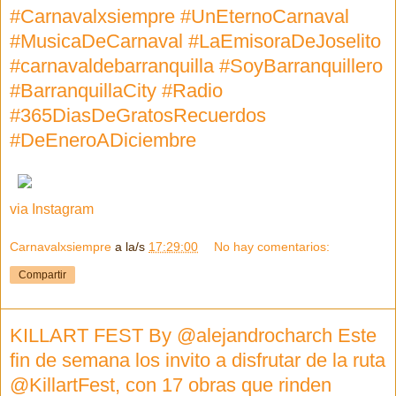
#Carnavalxsiempre #UnEternoCarnaval
#MusicaDeCarnaval #LaEmisoraDeJoselito
#carnavaldebarranquilla #SoyBarranquillero
#BarranquillaCity #Radio
#365DiasDeGratosRecuerdos
#DeEneroADiciembre
via Instagram
Carnavalxsiempre
a la/s
17:29:00
No hay comentarios:
Compartir
KILLART FEST By @alejandrocharch Este
fin de semana los invito a disfrutar de la ruta
@KillartFest, con 17 obras que rinden