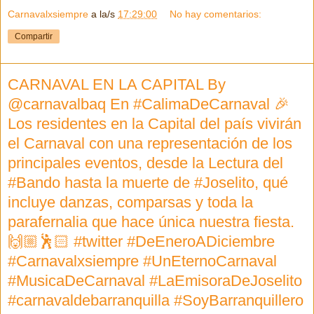
Carnavalxsiempre
a la/s
17:29:00
No hay comentarios:
Compartir
CARNAVAL EN LA CAPITAL By
@carnavalbaq En #CalimaDeCarnaval 🎉
Los residentes en la Capital del país vivirán
el Carnaval con una representación de los
principales eventos, desde la Lectura del
#Bando hasta la muerte de #Joselito, qué
incluye danzas, comparsas y toda la
parafernalia que hace única nuestra fiesta.
🙌🏼🕺🏻 #twitter #DeEneroADiciembre
#Carnavalxsiempre #UnEternoCarnaval
#MusicaDeCarnaval #LaEmisoraDeJoselito
#carnavaldebarranquilla #SoyBarranquillero