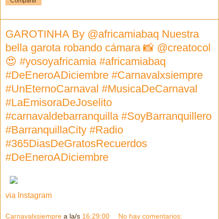
Compartir
GAROTINHA By @africamiabaq Nuestra
bella garota robando cámara 📸 @creatocol
😍 #yosoyafricamia #africamiabaq
#DeEneroADiciembre #Carnavalxsiempre
#UnEternoCarnaval #MusicaDeCarnaval
#LaEmisoraDeJoselito
#carnavaldebarranquilla #SoyBarranquillero
#BarranquillaCity #Radio
#365DiasDeGratosRecuerdos
#DeEneroADiciembre
via Instagram
Carnavalxsiempre
a la/s
16:29:00
No hay comentarios: