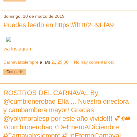
domingo, 10 de marzo de 2019
Puedes leerlo en https://ift.tt/2H9FfA9
via Instagram
Carnavalxsiempre
a la/s
21:29:00
No hay comentarios:
Compartir
ROSTROS DEL CARNAVAL By
@cumbionerobaq Ella ... Nuestra directora
y cambambera mayor! Gracias
@yolymoralesp por este año vivido!!! 💕💃👑
#cumbionerobaq #DeEneroADiciembre
#Carnavalxsiempre #UnEternoCarnaval