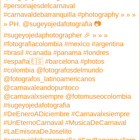
#personajesdelcarnaval
#carnavaldebarranquilla #photography » » »
» PH. @sugeyojedafotografia 📷
#sugeyojedaphotographer 🎉 » » »
#fotografiacolombia #mexico #argentina
#brasil #canada #panama #londres
#españa🇪🇸 #barcelona #photos
#colombia @fotografosdelmundo
@fotografos_latinoamericanos
@carnavaleandopuntoco
@carnavalxsiempre @fotomuseocolombia
#sugeyojedafotografia
#DeEneroADiciembre #Carnavalxsiempre
#UnEternoCarnaval #MusicaDeCarnaval
#LaEmisoraDeJoselito