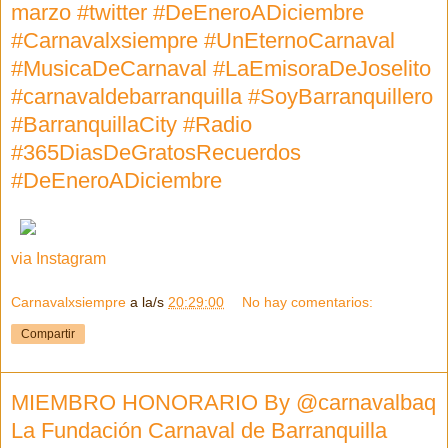
marzo #twitter #DeEneroADiciembre
#Carnavalxsiempre #UnEternoCarnaval
#MusicaDeCarnaval #LaEmisoraDeJoselito
#carnavaldebarranquilla #SoyBarranquillero
#BarranquillaCity #Radio
#365DiasDeGratosRecuerdos
#DeEneroADiciembre
via Instagram
Carnavalxsiempre
a la/s
20:29:00
No hay comentarios:
Compartir
MIEMBRO HONORARIO By @carnavalbaq
La Fundación Carnaval de Barranquilla