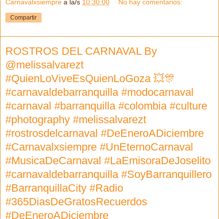
Carnavalxsiempre
a la/s
10:30:00
No hay comentarios:
Compartir
ROSTROS DEL CARNAVAL By
@melissalvarezt
#QuienLoViveEsQuienLoGoza 💥🎊
#carnavaldebarranquilla #modocarnaval
#carnaval #barranquilla #colombia #culture
#photography #melissalvarezt
#rostrosdelcarnaval #DeEneroADiciembre
#Carnavalxsiempre #UnEternoCarnaval
#MusicaDeCarnaval #LaEmisoraDeJoselito
#carnavaldebarranquilla #SoyBarranquillero
#BarranquillaCity #Radio
#365DiasDeGratosRecuerdos
#DeEneroADiciembre