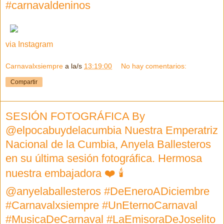
#carnavaldeninos
via Instagram
Carnavalxsiempre
a la/s
13:19:00
No hay comentarios:
Compartir
SESIÓN FOTOGRÁFICA By
@elpocabuydelacumbia Nuestra Emperatriz
Nacional de la Cumbia, Anyela Ballesteros
en su última sesión fotográfica. Hermosa
nuestra embajadora ❤️ 🕯
@anyelaballesteros #DeEneroADiciembre
#Carnavalxsiempre #UnEternoCarnaval
#MusicaDeCarnaval #LaEmisoraDeJoselito