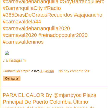
#carnavaldebarranquilla #SoyBarranquillero
#BarranquillaCity #Radio
#365DiasDeGratosRecuerdos #ajajuancho
#carnavaldela44
#carnavaldebarranquilla2020
#carnaval2020 #reinadopopular2020
#carnavaldeninos
via Instagram
Carnavalxsiempre
a la/s
12:49:00
No hay comentarios:
Compartir
PARA EL CALOR By @mjarroyoc Plaza
Principal De Puerto Colombia Último