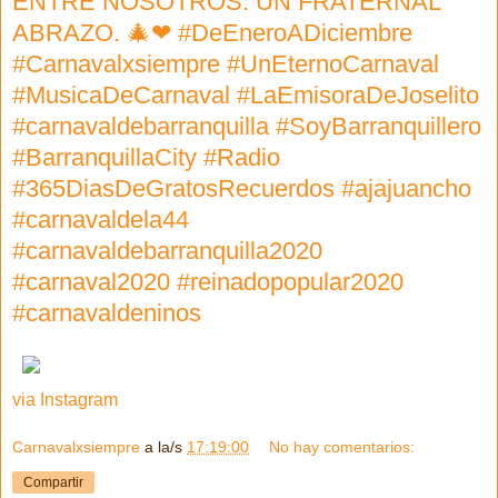
ENTRE NOSOTROS. UN FRATERNAL
ABRAZO. 🎄❤ #DeEneroADiciembre
#Carnavalxsiempre #UnEternoCarnaval
#MusicaDeCarnaval #LaEmisoraDeJoselito
#carnavaldebarranquilla #SoyBarranquillero
#BarranquillaCity #Radio
#365DiasDeGratosRecuerdos #ajajuancho
#carnavaldela44
#carnavaldebarranquilla2020
#carnaval2020 #reinadopopular2020
#carnavaldeninos
via Instagram
Carnavalxsiempre
a la/s
17:19:00
No hay comentarios:
Compartir