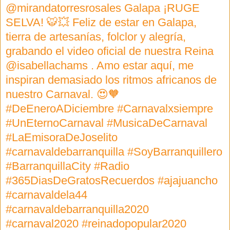
@mirandatorresrosales Galapa ¡RUGE
SELVA! 🐯💥 Feliz de estar en Galapa,
tierra de artesanías, folclor y alegría,
grabando el video oficial de nuestra Reina
@isabellachams . Amo estar aquí, me
inspiran demasiado los ritmos africanos de
nuestro Carnaval. 😍🧡
#DeEneroADiciembre #Carnavalxsiempre
#UnEternoCarnaval #MusicaDeCarnaval
#LaEmisoraDeJoselito
#carnavaldebarranquilla #SoyBarranquillero
#BarranquillaCity #Radio
#365DiasDeGratosRecuerdos #ajajuancho
#carnavaldela44
#carnavaldebarranquilla2020
#carnaval2020 #reinadopopular2020