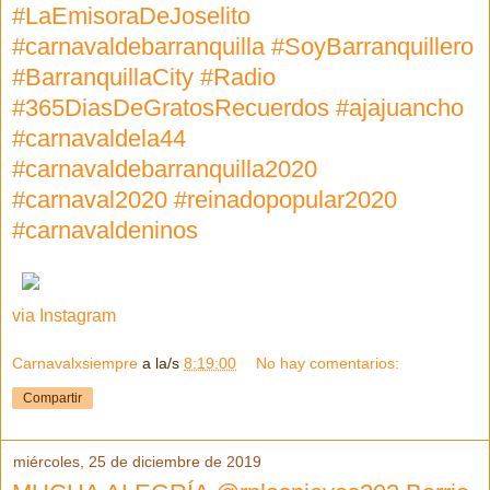
#LaEmisoraDeJoselito
#carnavaldebarranquilla #SoyBarranquillero
#BarranquillaCity #Radio
#365DiasDeGratosRecuerdos #ajajuancho
#carnavaldela44
#carnavaldebarranquilla2020
#carnaval2020 #reinadopopular2020
#carnavaldeninos
via Instagram
Carnavalxsiempre
a la/s
8:19:00
No hay comentarios:
Compartir
miércoles, 25 de diciembre de 2019