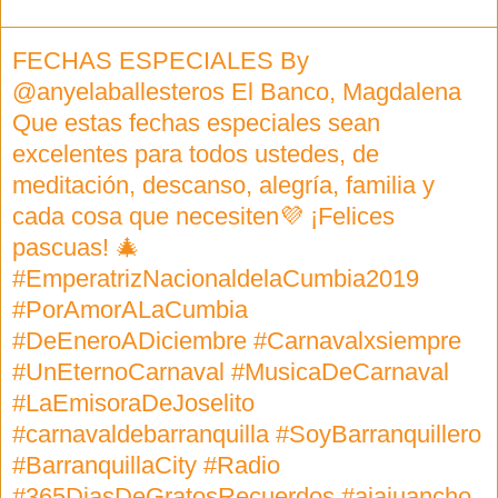
FECHAS ESPECIALES By
@anyelaballesteros El Banco, Magdalena
Que estas fechas especiales sean
excelentes para todos ustedes, de
meditación, descanso, alegría, familia y
cada cosa que necesiten💜 ¡Felices
pascuas! 🎄
#EmperatrizNacionaldelaCumbia2019
#PorAmorALaCumbia
#DeEneroADiciembre #Carnavalxsiempre
#UnEternoCarnaval #MusicaDeCarnaval
#LaEmisoraDeJoselito
#carnavaldebarranquilla #SoyBarranquillero
#BarranquillaCity #Radio
#365DiasDeGratosRecuerdos #ajajuancho