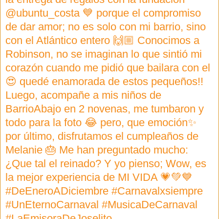
@ubuntu_costa 💙 porque el compromiso
de dar amor; no es solo con mi barrio, sino
con el Atlántico entero 🙌🏼 Conocimos a
Robinson, no se imaginan lo que sintió mi
corazón cuando me pidió que bailara con el
😍 quedé enamorada de estos pequeños!!
Luego, acompañe a mis niños de
BarrioAbajo en 2 novenas, me tumbaron y
todo para la foto 😂 pero, que emoción✨
por último, disfrutamos el cumpleaños de
Melanie 🎂 Me han preguntado mucho:
¿Que tal el reinado? Y yo pienso; Wow, es
la mejor experiencia de MI VIDA 💗💚💙
#DeEneroADiciembre #Carnavalxsiempre
#UnEternoCarnaval #MusicaDeCarnaval
#LaEmisoraDeJoselito