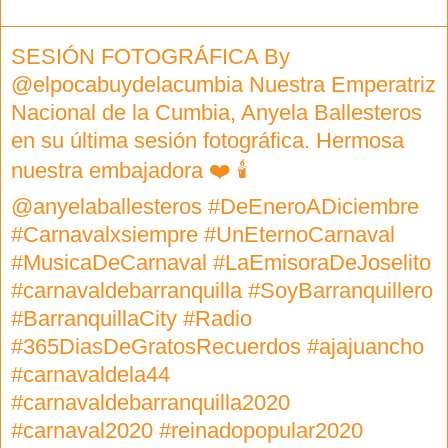
SESIÓN FOTOGRÁFICA By
@elpocabuydelacumbia Nuestra Emperatriz
Nacional de la Cumbia, Anyela Ballesteros
en su última sesión fotográfica. Hermosa
nuestra embajadora ❤️ 🕯
@anyelaballesteros #DeEneroADiciembre
#Carnavalxsiempre #UnEternoCarnaval
#MusicaDeCarnaval #LaEmisoraDeJoselito
#carnavaldebarranquilla #SoyBarranquillero
#BarranquillaCity #Radio
#365DiasDeGratosRecuerdos #ajajuancho
#carnavaldela44
#carnavaldebarranquilla2020
#carnaval2020 #reinadopopular2020