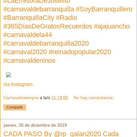
#LaEmisoraDeJoselito
#carnavaldebarranquilla #SoyBarranquillero
#BarranquillaCity #Radio
#365DiasDeGratosRecuerdos #ajajuancho
#carnavaldela44
#carnavaldebarranquilla2020
#carnaval2020 #reinadopopular2020
#carnavaldeninos
via Instagram
Carnavalxsiempre
a la/s
11:19:00
No hay comentarios:
Compartir
jueves, 26 de diciembre de 2019
CADA PASO By @rp_galan2020 Cada