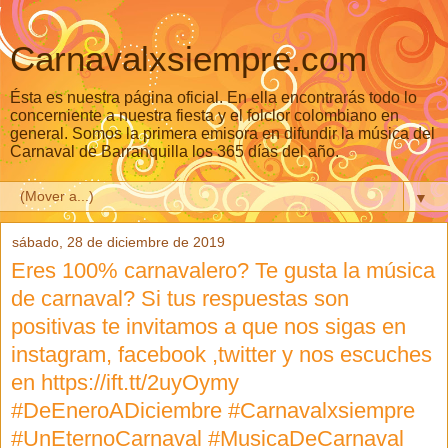
Carnavalxsiempre.com
Ésta es nuestra página oficial. En ella encontrarás todo lo
concerniente a nuestra fiesta y el folclor colombiano en
general. Somos la primera emisora en difundir la música del
Carnaval de Barranquilla los 365 días del año.
▼
sábado, 28 de diciembre de 2019
Eres 100% carnavalero? Te gusta la música
de carnaval? Si tus respuestas son
positivas te invitamos a que nos sigas en
instagram, facebook ,twitter y nos escuches
en https://ift.tt/2uyOymy
#DeEneroADiciembre #Carnavalxsiempre
#UnEternoCarnaval #MusicaDeCarnaval