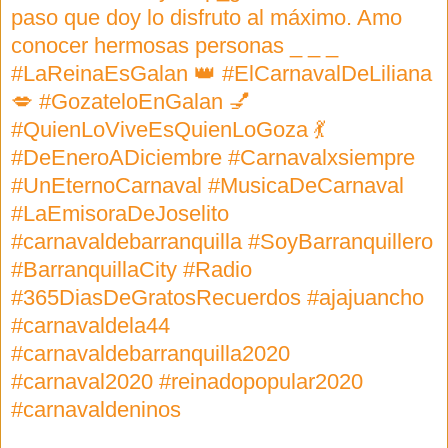
paso que doy lo disfruto al máximo. Amo
conocer hermosas personas _ _ _
#LaReinaEsGalan 👑 #ElCarnavalDeLiliana
💋 #GozateloEnGalan 💅
#QuienLoViveEsQuienLoGoza 💃
#DeEneroADiciembre #Carnavalxsiempre
#UnEternoCarnaval #MusicaDeCarnaval
#LaEmisoraDeJoselito
#carnavaldebarranquilla #SoyBarranquillero
#BarranquillaCity #Radio
#365DiasDeGratosRecuerdos #ajajuancho
#carnavaldela44
#carnavaldebarranquilla2020
#carnaval2020 #reinadopopular2020
#carnavaldeninos