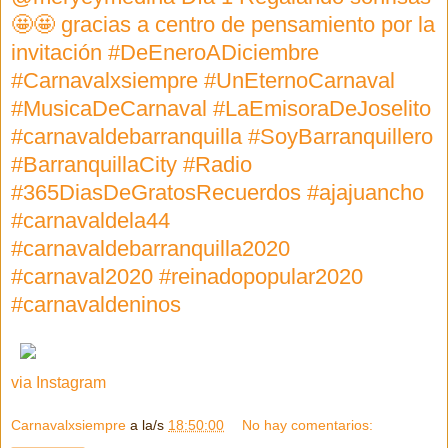
🤩🤩 gracias a centro de pensamiento por la
invitación #DeEneroADiciembre
#Carnavalxsiempre #UnEternoCarnaval
#MusicaDeCarnaval #LaEmisoraDeJoselito
#carnavaldebarranquilla #SoyBarranquillero
#BarranquillaCity #Radio
#365DiasDeGratosRecuerdos #ajajuancho
#carnavaldela44
#carnavaldebarranquilla2020
#carnaval2020 #reinadopopular2020
#carnavaldeninos
via Instagram
Carnavalxsiempre
a la/s
18:50:00
No hay comentarios: