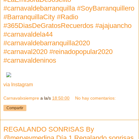
#carnavaldebarranquilla #SoyBarranquillero
#BarranquillaCity #Radio
#365DiasDeGratosRecuerdos #ajajuancho
#carnavaldela44
#carnavaldebarranquilla2020
#carnaval2020 #reinadopopular2020
#carnavaldeninos
via Instagram
Carnavalxsiempre
a la/s
18:50:00
No hay comentarios:
Compartir
REGALANDO SONRISAS By
@meryeymedina Día 1 Regalando sonrisas