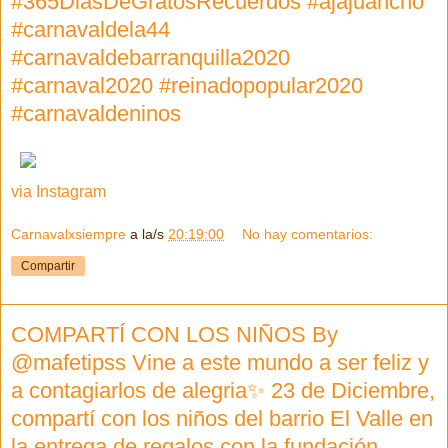
#365DiasDeGratosRecuerdos #ajajuancho
#carnavaldela44
#carnavaldebarranquilla2020
#carnaval2020 #reinadopopular2020
#carnavaldeninos
via Instagram
Carnavalxsiempre
a la/s
20:19:00
No hay comentarios:
Compartir
COMPARTÍ CON LOS NIÑOS By
@mafetipss Vine a este mundo a ser feliz y
a contagiarlos de alegria✨ 23 de Diciembre,
compartí con los niños del barrio El Valle en
la entrega de regalos con la fundación