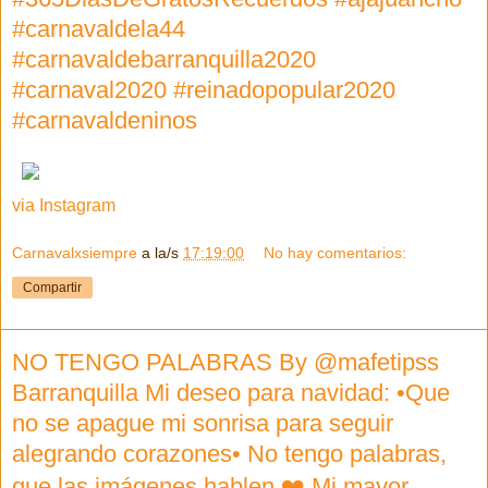
#carnavaldela44
#carnavaldebarranquilla2020
#carnaval2020 #reinadopopular2020
#carnavaldeninos
via Instagram
Carnavalxsiempre
a la/s
17:19:00
No hay comentarios:
Compartir
NO TENGO PALABRAS By @mafetipss
Barranquilla Mi deseo para navidad: •Que
no se apague mi sonrisa para seguir
alegrando corazones• No tengo palabras,
que las imágenes hablen ❤️ Mi mayor