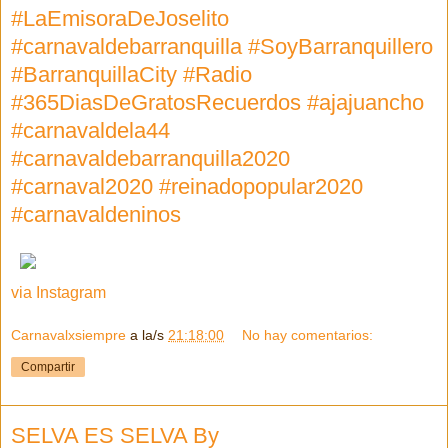
#LaEmisoraDeJoselito
#carnavaldebarranquilla #SoyBarranquillero
#BarranquillaCity #Radio
#365DiasDeGratosRecuerdos #ajajuancho
#carnavaldela44
#carnavaldebarranquilla2020
#carnaval2020 #reinadopopular2020
#carnavaldeninos
via Instagram
Carnavalxsiempre
a la/s
21:18:00
No hay comentarios:
Compartir
SELVA ES SELVA By