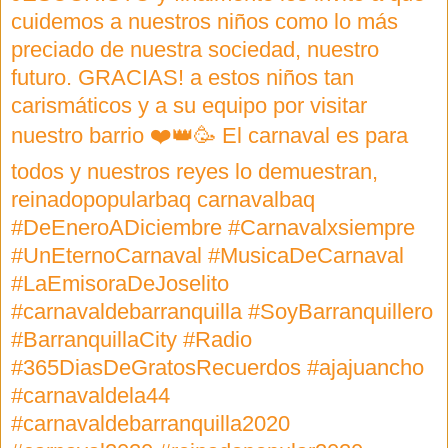
cuidemos a nuestros niños como lo más
preciado de nuestra sociedad, nuestro
futuro. GRACIAS! a estos niños tan
carismáticos y a su equipo por visitar
nuestro barrio ❤️👑🥳 El carnaval es para
todos y nuestros reyes lo demuestran,
reinadopopularbaq carnavalbaq
#DeEneroADiciembre #Carnavalxsiempre
#UnEternoCarnaval #MusicaDeCarnaval
#LaEmisoraDeJoselito
#carnavaldebarranquilla #SoyBarranquillero
#BarranquillaCity #Radio
#365DiasDeGratosRecuerdos #ajajuancho
#carnavaldela44
#carnavaldebarranquilla2020