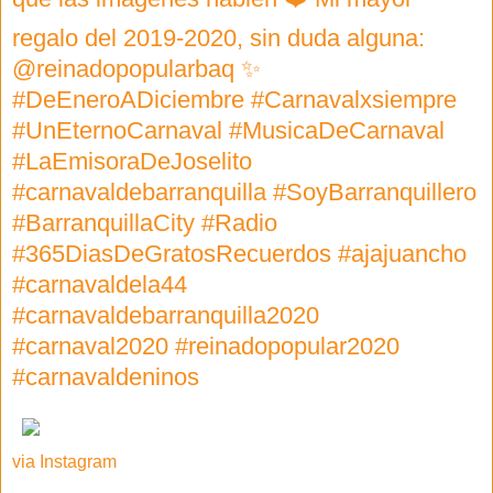
regalo del 2019-2020, sin duda alguna:
@reinadopopularbaq ✨
#DeEneroADiciembre #Carnavalxsiempre
#UnEternoCarnaval #MusicaDeCarnaval
#LaEmisoraDeJoselito
#carnavaldebarranquilla #SoyBarranquillero
#BarranquillaCity #Radio
#365DiasDeGratosRecuerdos #ajajuancho
#carnavaldela44
#carnavaldebarranquilla2020
#carnaval2020 #reinadopopular2020
#carnavaldeninos
via Instagram