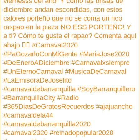
viernesss del año! Y como las brisas de
diciembre andan escondidas, con estos
calores porteño que no se coma un rico
raspao en la plaza NO ESS PORTEÑO! Y
a ti? Cómo te gusta el rapao? Comenta aquí
abajo 👇🏻 #Carnaval2020
#PaGozarloConMiGente #MariaJose2020
#DeEneroADiciembre #Carnavalxsiempre
#UnEternoCarnaval #MusicaDeCarnaval
#LaEmisoraDeJoselito
#carnavaldebarranquilla #SoyBarranquillero
#BarranquillaCity #Radio
#365DiasDeGratosRecuerdos #ajajuancho
#carnavaldela44
#carnavaldebarranquilla2020
#carnaval2020 #reinadopopular2020