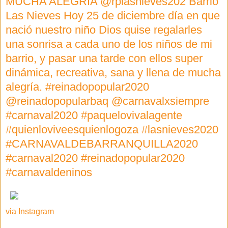
MUCHA ALEGRÍA @rplasnieves202 Barrio
Las Nieves Hoy 25 de diciembre día en que
nació nuestro niño Dios quise regalarles
una sonrisa a cada uno de los niños de mi
barrio, y pasar una tarde con ellos super
dinámica, recreativa, sana y llena de mucha
alegría. #reinadopopular2020
@reinadopopularbaq @carnavalxsiempre
#carnaval2020 #paquelovivalagente
#quienloviveesquienlogoza #lasnieves2020
#CARNAVALDEBARRANQUILLA2020
#carnaval2020 #reinadopopular2020
#carnavaldeninos
via Instagram