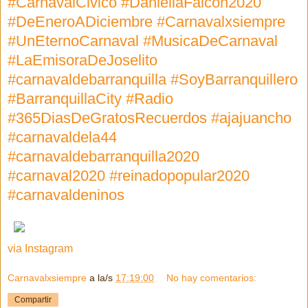
#CarnavalCivico #DaniellaFalcon2020
#DeEneroADiciembre #Carnavalxsiempre
#UnEternoCarnaval #MusicaDeCarnaval
#LaEmisoraDeJoselito
#carnavaldebarranquilla #SoyBarranquillero
#BarranquillaCity #Radio
#365DiasDeGratosRecuerdos #ajajuancho
#carnavaldela44
#carnavaldebarranquilla2020
#carnaval2020 #reinadopopular2020
#carnavaldeninos
via Instagram
Carnavalxsiempre
a la/s
17:19:00
No hay comentarios:
Compartir