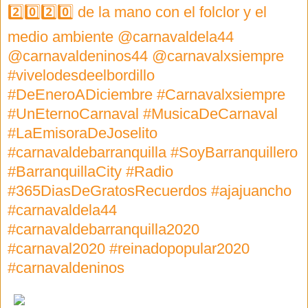
2️⃣0️⃣2️⃣0️⃣ de la mano con el folclor y el
medio ambiente @carnavaldela44
@carnavaldeninos44 @carnavalxsiempre
#vivelodesdeelbordillo
#DeEneroADiciembre #Carnavalxsiempre
#UnEternoCarnaval #MusicaDeCarnaval
#LaEmisoraDeJoselito
#carnavaldebarranquilla #SoyBarranquillero
#BarranquillaCity #Radio
#365DiasDeGratosRecuerdos #ajajuancho
#carnavaldela44
#carnavaldebarranquilla2020
#carnaval2020 #reinadopopular2020
#carnavaldeninos