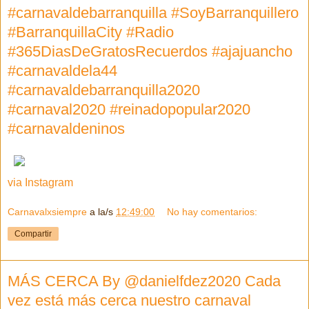
#carnavaldebarranquilla #SoyBarranquillero
#BarranquillaCity #Radio
#365DiasDeGratosRecuerdos #ajajuancho
#carnavaldela44
#carnavaldebarranquilla2020
#carnaval2020 #reinadopopular2020
#carnavaldeninos
via Instagram
Carnavalxsiempre
a la/s
12:49:00
No hay comentarios:
Compartir
MÁS CERCA By @danielfdez2020 Cada
vez está más cerca nuestro carnaval