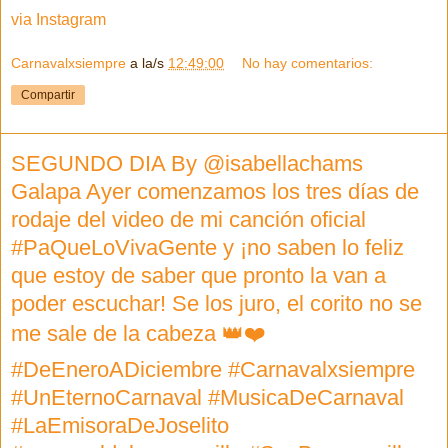
via Instagram
Carnavalxsiempre
a la/s
12:49:00
No hay comentarios:
Compartir
SEGUNDO DIA By @isabellachams
Galapa Ayer comenzamos los tres días de
rodaje del video de mi canción oficial
#PaQueLoVivaGente y ¡no saben lo feliz
que estoy de saber que pronto la van a
poder escuchar! Se los juro, el corito no se
me sale de la cabeza 👑❤️
#DeEneroADiciembre #Carnavalxsiempre
#UnEternoCarnaval #MusicaDeCarnaval
#LaEmisoraDeJoselito