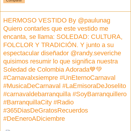
Compartir
HERMOSO VESTIDO By @paulunag
Quiero contarles que este vestido me
encanta, se llama: SOLEDAD: CULTURA,
FOLCLOR Y TRADICIÓN. Y junto a su
espectacular diseñador @randy.severiche
quisimos resumir lo que significa nuestra
Soledad de Colombia Adorada💙💚
#Carnavalxsiempre #UnEternoCarnaval
#MusicaDeCarnaval #LaEmisoraDeJoselito
#carnavaldebarranquilla #SoyBarranquillero
#BarranquillaCity #Radio
#365DiasDeGratosRecuerdos
#DeEneroADiciembre