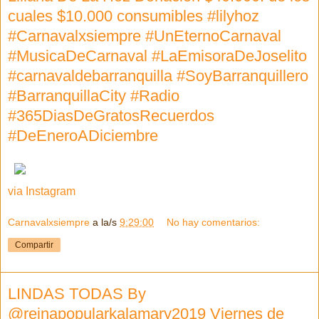
cuales $10.000 consumibles #lilyhoz
#Carnavalxsiempre #UnEternoCarnaval
#MusicaDeCarnaval #LaEmisoraDeJoselito
#carnavaldebarranquilla #SoyBarranquillero
#BarranquillaCity #Radio
#365DiasDeGratosRecuerdos
#DeEneroADiciembre
via Instagram
Carnavalxsiempre
a la/s
9:29:00
No hay comentarios:
Compartir
LINDAS TODAS By
@reinapopularkalamary2019 Viernes de