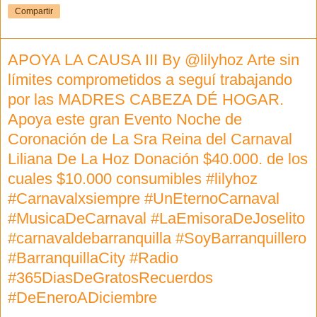
Compartir
APOYA LA CAUSA III By @lilyhoz Arte sin
límites comprometidos a seguí trabajando
por las MADRES CABEZA DÉ HOGAR.
Apoya este gran Evento Noche de
Coronación de La Sra Reina del Carnaval
Liliana De La Hoz Donación $40.000. de los
cuales $10.000 consumibles #lilyhoz
#Carnavalxsiempre #UnEternoCarnaval
#MusicaDeCarnaval #LaEmisoraDeJoselito
#carnavaldebarranquilla #SoyBarranquillero
#BarranquillaCity #Radio
#365DiasDeGratosRecuerdos
#DeEneroADiciembre