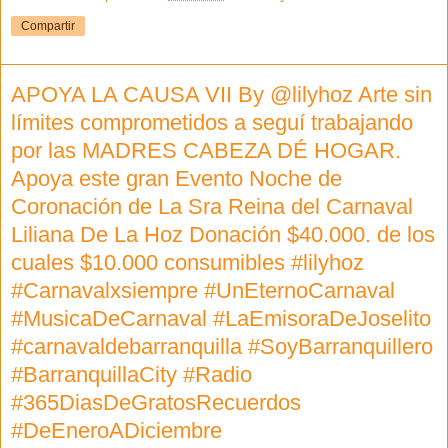
Compartir
APOYA LA CAUSA VII By @lilyhoz Arte sin
límites comprometidos a seguí trabajando
por las MADRES CABEZA DÉ HOGAR.
Apoya este gran Evento Noche de
Coronación de La Sra Reina del Carnaval
Liliana De La Hoz Donación $40.000. de los
cuales $10.000 consumibles #lilyhoz
#Carnavalxsiempre #UnEternoCarnaval
#MusicaDeCarnaval #LaEmisoraDeJoselito
#carnavaldebarranquilla #SoyBarranquillero
#BarranquillaCity #Radio
#365DiasDeGratosRecuerdos
#DeEneroADiciembre