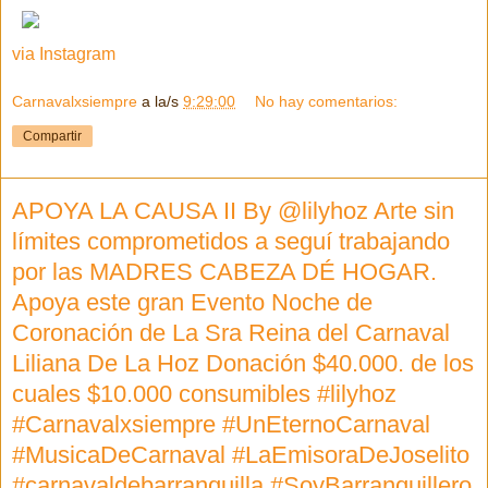
via Instagram
Carnavalxsiempre
a la/s
9:29:00
No hay comentarios:
Compartir
APOYA LA CAUSA II By @lilyhoz Arte sin
límites comprometidos a seguí trabajando
por las MADRES CABEZA DÉ HOGAR.
Apoya este gran Evento Noche de
Coronación de La Sra Reina del Carnaval
Liliana De La Hoz Donación $40.000. de los
cuales $10.000 consumibles #lilyhoz
#Carnavalxsiempre #UnEternoCarnaval
#MusicaDeCarnaval #LaEmisoraDeJoselito
#carnavaldebarranquilla #SoyBarranquillero