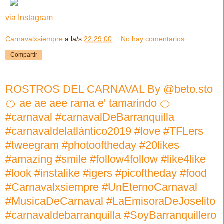
via Instagram
Carnavalxsiempre
a la/s
22:29:00
No hay comentarios:
Compartir
ROSTROS DEL CARNAVAL By @beto.sto
🍊 ae ae aee rama e' tamarindo 🍊
#carnaval #carnavalDeBarranquilla
#carnavaldelatlántico2019 #love #TFLers
#tweegram #photooftheday #20likes
#amazing #smile #follow4follow #like4like
#look #instalike #igers #picoftheday #food
#Carnavalxsiempre #UnEternoCarnaval
#MusicaDeCarnaval #LaEmisoraDeJoselito
#carnavaldebarranquilla #SoyBarranquillero