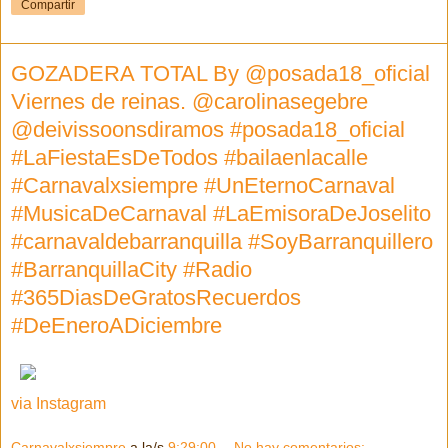
Compartir
GOZADERA TOTAL By @posada18_oficial
Viernes de reinas. @carolinasegebre
@deivissoonsdiramos #posada18_oficial
#LaFiestaEsDeTodos #bailaenlacalle
#Carnavalxsiempre #UnEternoCarnaval
#MusicaDeCarnaval #LaEmisoraDeJoselito
#carnavaldebarranquilla #SoyBarranquillero
#BarranquillaCity #Radio
#365DiasDeGratosRecuerdos
#DeEneroADiciembre
via Instagram
Carnavalxsiempre
a la/s
9:29:00
No hay comentarios: