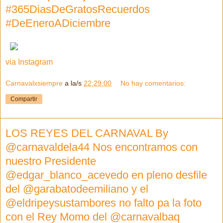
#365DiasDeGratosRecuerdos
#DeEneroADiciembre
via Instagram
Carnavalxsiempre
a la/s
22:29:00
No hay comentarios:
Compartir
LOS REYES DEL CARNAVAL By
@carnavaldela44 Nos encontramos con
nuestro Presidente
@edgar_blanco_acevedo en pleno desfile
del @garabatodeemiliano y el
@eldripeysustambores no falto pa la foto
con el Rey Momo del @carnavalbaq