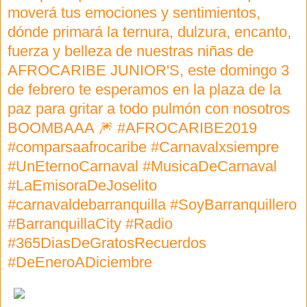
moverá tus emociones y sentimientos,
dónde primará la ternura, dulzura, encanto,
fuerza y belleza de nuestras niñas de
AFROCARIBE JUNIOR'S, este domingo 3
de febrero te esperamos en la plaza de la
paz para gritar a todo pulmón con nosotros
BOOMBAAA 🎆 #AFROCARIBE2019
#comparsaafrocaribe #Carnavalxsiempre
#UnEternoCarnaval #MusicaDeCarnaval
#LaEmisoraDeJoselito
#carnavaldebarranquilla #SoyBarranquillero
#BarranquillaCity #Radio
#365DiasDeGratosRecuerdos
#DeEneroADiciembre