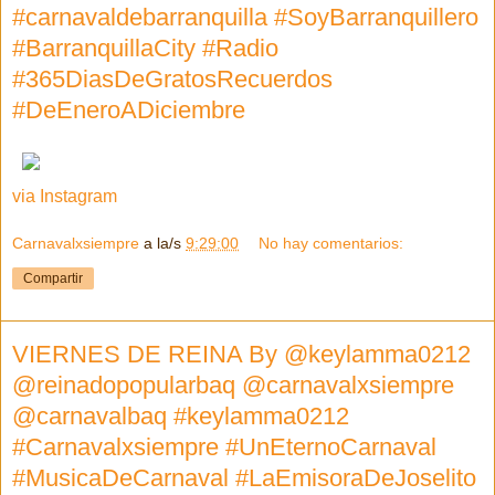
#carnavaldebarranquilla #SoyBarranquillero
#BarranquillaCity #Radio
#365DiasDeGratosRecuerdos
#DeEneroADiciembre
via Instagram
Carnavalxsiempre
a la/s
9:29:00
No hay comentarios:
Compartir
VIERNES DE REINA By @keylamma0212
@reinadopopularbaq @carnavalxsiempre
@carnavalbaq #keylamma0212
#Carnavalxsiempre #UnEternoCarnaval
#MusicaDeCarnaval #LaEmisoraDeJoselito