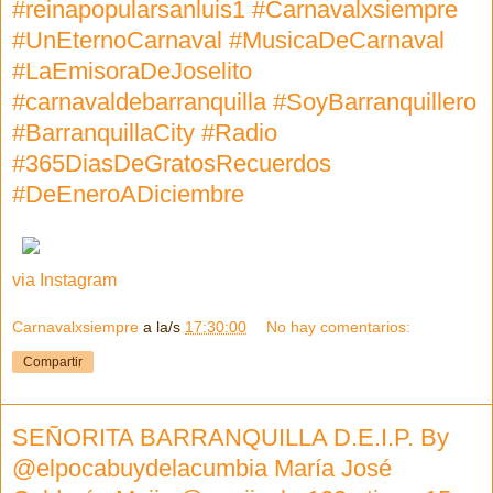
#reinapopularsanluis1 #Carnavalxsiempre
#UnEternoCarnaval #MusicaDeCarnaval
#LaEmisoraDeJoselito
#carnavaldebarranquilla #SoyBarranquillero
#BarranquillaCity #Radio
#365DiasDeGratosRecuerdos
#DeEneroADiciembre
via Instagram
Carnavalxsiempre
a la/s
17:30:00
No hay comentarios:
Compartir
SEÑORITA BARRANQUILLA D.E.I.P. By
@elpocabuydelacumbia María José