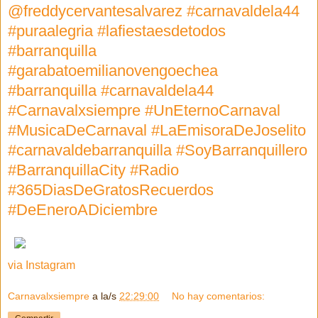
@freddycervantesalvarez #carnavaldela44
#puraalegria #lafiestaesdetodos
#barranquilla
#garabatoemilianovengoechea
#barranquilla #carnavaldela44
#Carnavalxsiempre #UnEternoCarnaval
#MusicaDeCarnaval #LaEmisoraDeJoselito
#carnavaldebarranquilla #SoyBarranquillero
#BarranquillaCity #Radio
#365DiasDeGratosRecuerdos
#DeEneroADiciembre
via Instagram
Carnavalxsiempre
a la/s
22:29:00
No hay comentarios: