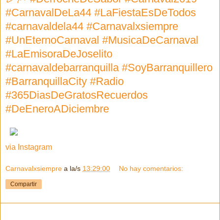
#CarnavalDeLa44 #LaFiestaEsDeTodos
#carnavaldela44 #Carnavalxsiempre
#UnEternoCarnaval #MusicaDeCarnaval
#LaEmisoraDeJoselito
#carnavaldebarranquilla #SoyBarranquillero
#BarranquillaCity #Radio
#365DiasDeGratosRecuerdos
#DeEneroADiciembre
via Instagram
Carnavalxsiempre
a la/s
13:29:00
No hay comentarios:
Compartir