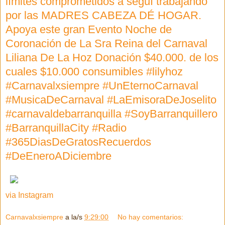
límites comprometidos a seguí trabajando
por las MADRES CABEZA DÉ HOGAR.
Apoya este gran Evento Noche de
Coronación de La Sra Reina del Carnaval
Liliana De La Hoz Donación $40.000. de los
cuales $10.000 consumibles #lilyhoz
#Carnavalxsiempre #UnEternoCarnaval
#MusicaDeCarnaval #LaEmisoraDeJoselito
#carnavaldebarranquilla #SoyBarranquillero
#BarranquillaCity #Radio
#365DiasDeGratosRecuerdos
#DeEneroADiciembre
via Instagram
Carnavalxsiempre
a la/s
9:29:00
No hay comentarios: