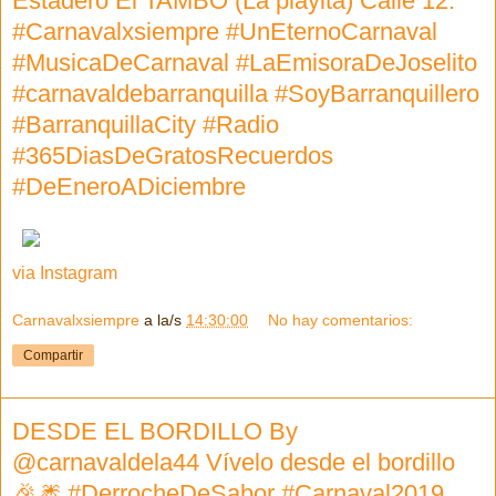
Estadero El TAMBO (La playita) Calle 12.
#Carnavalxsiempre #UnEternoCarnaval
#MusicaDeCarnaval #LaEmisoraDeJoselito
#carnavaldebarranquilla #SoyBarranquillero
#BarranquillaCity #Radio
#365DiasDeGratosRecuerdos
#DeEneroADiciembre
via Instagram
Carnavalxsiempre
a la/s
14:30:00
No hay comentarios:
Compartir
DESDE EL BORDILLO By
@carnavaldela44 Vívelo desde el bordillo
🎉🎆 #DerrocheDeSabor #Carnaval2019