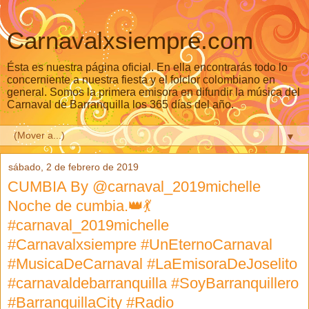
Carnavalxsiempre.com
Ésta es nuestra página oficial. En ella encontrarás todo lo
concerniente a nuestra fiesta y el folclor colombiano en
general. Somos la primera emisora en difundir la música del
Carnaval de Barranquilla los 365 días del año.
▼
sábado, 2 de febrero de 2019
CUMBIA By @carnaval_2019michelle
Noche de cumbia.👑💃
#carnaval_2019michelle
#Carnavalxsiempre #UnEternoCarnaval
#MusicaDeCarnaval #LaEmisoraDeJoselito
#carnavaldebarranquilla #SoyBarranquillero
#BarranquillaCity #Radio