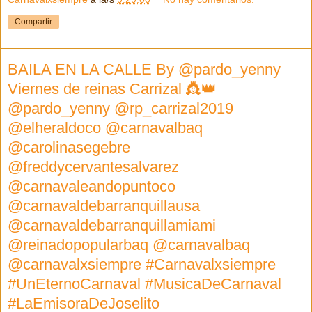
Compartir
BAILA EN LA CALLE By @pardo_yenny
Viernes de reinas Carrizal 👸👑
@pardo_yenny @rp_carrizal2019
@elheraldoco @carnavalbaq
@carolinasegebre
@freddycervantesalvarez
@carnavaleandopuntoco
@carnavaldebarranquillausa
@carnavaldebarranquillamiami
@reinadopopularbaq @carnavalbaq
@carnavalxsiempre #Carnavalxsiempre
#UnEternoCarnaval #MusicaDeCarnaval
#LaEmisoraDeJoselito