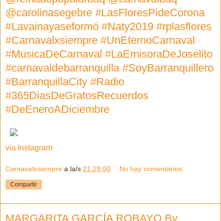
@carolinasegebre #LasFloresPideCorona
#Lavainayaseformó #Naty2019 #rplasflores
#Carnavalxsiempre #UnEternoCarnaval
#MusicaDeCarnaval #LaEmisoraDeJoselito
#carnavaldebarranquilla #SoyBarranquillero
#BarranquillaCity #Radio
#365DiasDeGratosRecuerdos
#DeEneroADiciembre
via Instagram
Carnavalxsiempre
a la/s
21:29:00
No hay comentarios:
Compartir
MARGARITA GARCÍA ROBAYO By