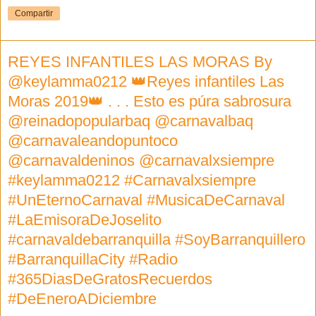
Compartir
REYES INFANTILES LAS MORAS By
@keylamma0212 👑Reyes infantiles Las
Moras 2019👑 . . . Esto es púra sabrosura
@reinadopopularbaq @carnavalbaq
@carnavaleandopuntoco
@carnavaldeninos @carnavalxsiempre
#keylamma0212 #Carnavalxsiempre
#UnEternoCarnaval #MusicaDeCarnaval
#LaEmisoraDeJoselito
#carnavaldebarranquilla #SoyBarranquillero
#BarranquillaCity #Radio
#365DiasDeGratosRecuerdos
#DeEneroADiciembre