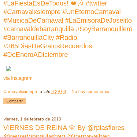
#LaFiestaEsDeTodos! 👑🎶 #twitter
#Carnavalxsiempre #UnEternoCarnaval
#MusicaDeCarnaval #LaEmisoraDeJoselito
#carnavaldebarranquilla #SoyBarranquillero
#BarranquillaCity #Radio
#365DiasDeGratosRecuerdos
#DeEneroADiciembre
via Instagram
Carnavalxsiempre
a la/s
8:29:00
No hay comentarios:
Compartir
viernes, 1 de febrero de 2019
VIERNES DE REINA 💛 By @rplasflores
@reinadopopularbaq @carnavalbaq