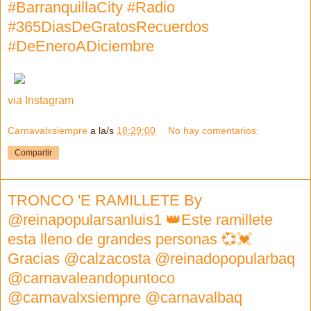
#BarranquillaCity #Radio
#365DiasDeGratosRecuerdos
#DeEneroADiciembre
via Instagram
Carnavalxsiempre
a la/s
18:29:00
No hay comentarios:
Compartir
TRONCO 'E RAMILLETE By
@reinapopularsanluis1 👑Este ramillete
esta lleno de grandes personas 💞💓
Gracias @calzacosta @reinadopopularbaq
@carnavaleandopuntoco
@carnavalxsiempre @carnavalbaq