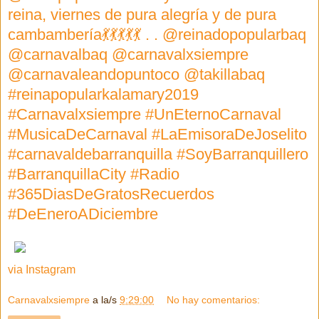
reina, viernes de pura alegría y de pura
cambambería💃💃💃💃💃 . . @reinadopopularbaq
@carnavalbaq @carnavalxsiempre
@carnavaleandopuntoco @takillabaq
#reinapopularkalamary2019
#Carnavalxsiempre #UnEternoCarnaval
#MusicaDeCarnaval #LaEmisoraDeJoselito
#carnavaldebarranquilla #SoyBarranquillero
#BarranquillaCity #Radio
#365DiasDeGratosRecuerdos
#DeEneroADiciembre
via Instagram
Carnavalxsiempre
a la/s
9:29:00
No hay comentarios: