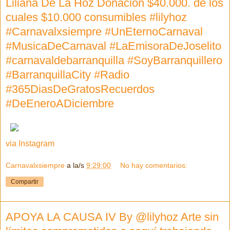
Liliana De La Hoz Donación $40.000. de los
cuales $10.000 consumibles #lilyhoz
#Carnavalxsiempre #UnEternoCarnaval
#MusicaDeCarnaval #LaEmisoraDeJoselito
#carnavaldebarranquilla #SoyBarranquillero
#BarranquillaCity #Radio
#365DiasDeGratosRecuerdos
#DeEneroADiciembre
via Instagram
Carnavalxsiempre
a la/s
9:29:00
No hay comentarios:
Compartir
APOYA LA CAUSA IV By @lilyhoz Arte sin