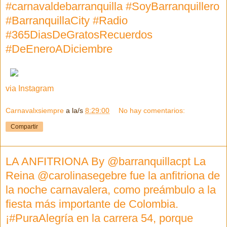
#carnavaldebarranquilla #SoyBarranquillero
#BarranquillaCity #Radio
#365DiasDeGratosRecuerdos
#DeEneroADiciembre
via Instagram
Carnavalxsiempre
a la/s
8:29:00
No hay comentarios:
Compartir
LA ANFITRIONA By @barranquillacpt La
Reina @carolinasegebre fue la anfitriona de
la noche carnavalera, como preámbulo a la
fiesta más importante de Colombia.
¡#PuraAlegría en la carrera 54, porque