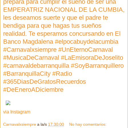
prepara para cumplir el sueño de ser una
EMPERATRIZ NACIONAL DE LA CUMBIA,
les deseamos suerte y que el padre te
bendiga para que hagas tus sueños
realidad. Te esperamos concursando en El
Banco Magdalena #elpocabuydelacumbia
#Carnavalxsiempre #UnEternoCarnaval
#MusicaDeCarnaval #LaEmisoraDeJoselito
#carnavaldebarranquilla #SoyBarranquillero
#BarranquillaCity #Radio
#365DiasDeGratosRecuerdos
#DeEneroADiciembre
via Instagram
Carnavalxsiempre
a la/s
17:30:00
No hay comentarios: