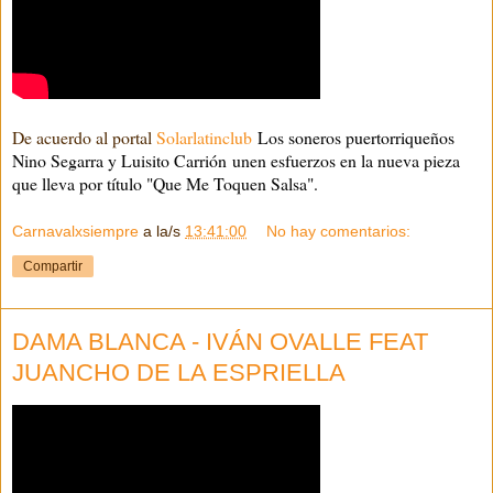
De acuerdo al portal
Solarlatinclub
Los soneros puertorriqueños
Nino Segarra y Luisito Carrión unen esfuerzos en la nueva pieza
que lleva por título "Que Me Toquen Salsa".
Carnavalxsiempre
a la/s
13:41:00
No hay comentarios:
Compartir
DAMA BLANCA - IVÁN OVALLE FEAT
JUANCHO DE LA ESPRIELLA