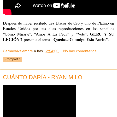
Después de haber recibido tres Discos de Oro y uno de Platino en
Estados Unidos por sus altas reproducciones en los sencillos
GERU Y SU
“Cómo Mirarte”, “Amor A La Peda” y “Vete”,
LEGIÓN 7
“Quédate Conmigo Esta Noche”.
presenta el tema
Carnavalxsiempre
a la/s
12:54:00
No hay comentarios:
Compartir
CUÁNTO DARÍA - RYAN MILO