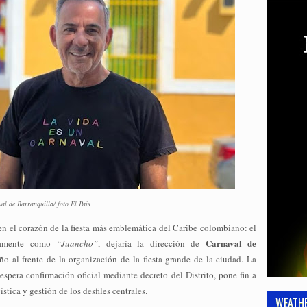
l de Barranquilla/ foto El País
n el corazón de la fiesta más emblemática del Caribe colombiano: el
Carnaval de
osamente como
“Juancho”
, dejaría la dirección de
o al frente de la organización de la fiesta grande de la ciudad. La
espera confirmación oficial mediante decreto del Distrito, pone fin a
stica y gestión de los desfiles centrales.
WEATH