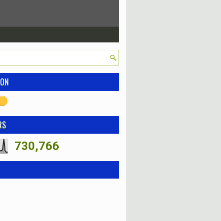
ION
RS
730,766