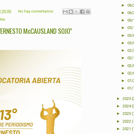
►
06/
2:30:00
No hay comentarios:
►
06/
iles
►
06/
►
05/
"ERNESTO McCAUSLAND SOJO"
►
03/
►
03/
►
02/
►
02/
►
02/
►
02/
►
01/
►
01/
►
2025
(
►
2024
(
►
2023
(
►
2022
(
►
2021
(