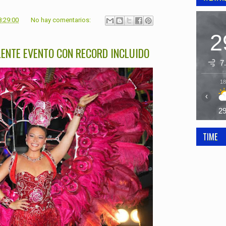
8:29:00
No hay comentarios:
2
ENTE EVENTO CON RECORD INCLUIDO
7
18
‹
2
TIME