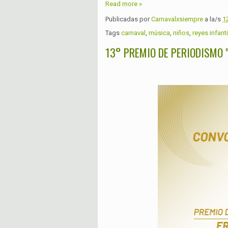
Read more »
Publicadas por
Carnavalxsiempre
a la/s
1
Tags
carnaval
,
música
,
niños
,
reyes infant
13° PREMIO DE PERIODISMO 