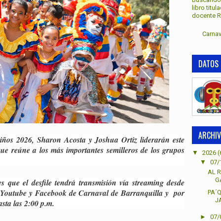
libro titu
docente Re
Carnav
DATOS 
ARCHIV
iños 2026, Sharon Acosta y Joshua Ortiz liderarán este
que reúne a los más importantes semilleros de los grupos
▼
2026
(
▼
07/
AL R
G
 que el desfile tendrá transmisión vía streaming desde
es Youtube y Facebook de Carnaval de Barranquilla y por
PA´
J
asta las 2:00 p.m.
►
07/