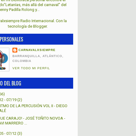
lado"Letanías, más allá del carnaval" del
nny Padilla Rolong y...
alxsiempre Radio Internacional. Con la
tecnología de
Blogger
.
PERSONALES
CARNAVALXSIEMPRE
BARRANQUILLA, ATLÁNTICO,
COLOMBIA
VER TODO MI PERFIL
O DEL BLOG
66)
12 - 07/19
(2)
ITMO DE LA PERCUSIÓN VOL II - DIEGO
ALÉ
QUE CARAJO! - JOSÉ TOÑITO NOVOA -
AVI MARRERO ...
05 - 07/12
(3)