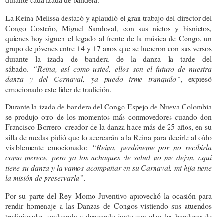
La Reina Melissa destacó y aplaudió el gran trabajo del director del
Congo Costeño, Miguel Sandoval, con sus nietos y bisnietos,
quienes hoy siguen el legado al frente de la música de Congo, un
grupo de jóvenes entre 14 y 17 años que se lucieron con sus versos
durante la izada de bandera de la danza la tarde del
sábado.
“Reina, así como usted, ellos son el futuro de nuestra
danza y del Carnaval, ya puedo irme tranquilo”
, expresó
emocionado este líder de tradición.
Durante la izada de bandera del Congo Espejo de Nueva Colombia
se produjo otro de los momentos más conmovedores cuando don
Francisco Borrero, creador de la danza hace más de 25 años, en su
silla de ruedas pidió que lo acercarán a la Reina para decirle al oído
visiblemente emocionado:
“Reina, perdóneme por no recibirla
como merece, pero ya los achaques de salud no me dejan, aquí
tiene su danza y la vamos acompañar en su Carnaval, mi hija tiene
la misión de preservarla”.
Por su parte del Rey Momo Juventivo aprovechó la ocasión para
rendir homenaje a las Danzas de Congos vistiendo sus atuendos
tradicionales, ondeando y danzando junto con ellos las banderas de