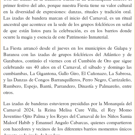
primer festivo del año, porque nuestra Fiesta tiene su valor cultural
en la diversidad de expresiones: danzas, rituales y tradición oral.
Las izadas de bandera marcan el inicio del Carnaval, es un ritual
ancestral que acontece en la sede de los grupos folclóricos en señal
de que están listos para la celebración, es en los barrios donde
ocurre la magia y esencia de este Patrimonio Inmaterial.
La Fiesta arrancó desde el jueves en los municipios de Galapa y
Baranoa con las izadas de grupos folclóricos del Atlántico y de
Garabatos, continúo el viernes con el Cumbión de Oro que sigue
celebrando sus 40 años en el Carnaval, el sábado y domingo las
cumbiambas, La Gigantona, Gallo Giro, El Cañonazo, La Sabrosa,
y las Danzas de Congos Barranquilleros, Perro Negro, Carrizaleño,
Rumbero, Espejo, Bantú, Parrandero, Dinastía y Palmareño, entre
otros.
Las izadas de banderas estuvieron presididas por la Monarquía del
Carnaval 2024, la Reina Melisa Cure Villa, el Rey Momo
Juventino Ojito Palma y los Reyes del Carnaval de los Niños Samia
Maloof Habib y Emanuel Angulo Cabarcas, quienes compartieron
con hacedores y vecinos de los diferentes barrios momentos únicos
durante cada izada de bandera.