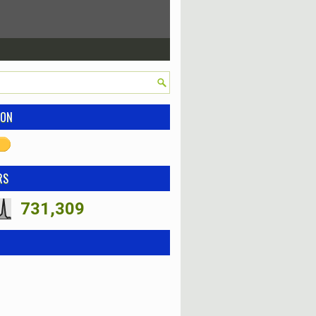
ION
RS
731,309