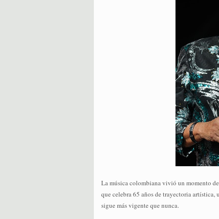
La música colombiana vivió un momento de 
que celebra 65 años de trayectoria artística,
sigue más vigente que nunca.