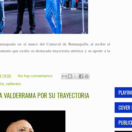
enajeado en el marco del
Carnaval de Barranquilla
al recibir el
iento que exalta su destacada trayectoria artística y su aporte a la
4:19:00
No hay comentarios:
ión
,
vallenato
PLAYI
ÑA VALDERRAMA POR SU TRAYECTORIA
COVER 
PUBLIC