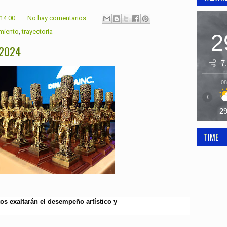
:14:00
No hay comentarios:
miento
,
trayectoria
2
 2024
7
08
‹
2
TIME
os exaltarán el desempeño artístico y