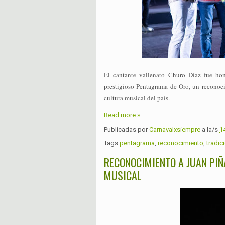
El cantante vallenato
Churo Díaz
fue hom
prestigioso Pentagrama de Oro, un reconocim
cultura musical del país.
Read more »
Publicadas por
Carnavalxsiempre
a la/s
1
Tags
pentagrama
,
reconocimiento
,
tradic
RECONOCIMIENTO A JUAN PI
MUSICAL