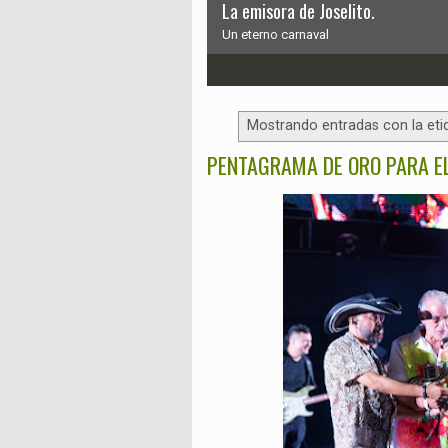
La emisora de Joselito.
Un eterno carnaval
1
2
3
4
5
6
Mostrando entradas con la et
PENTAGRAMA DE ORO PARA E