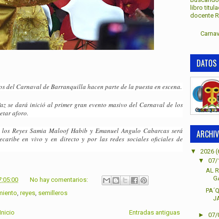
libro titu
docente Re
Carnav
DATOS 
ros del Carnaval de Barranquilla hacen parte de la puesta en escena.
Paz se dará inició al primer gran evento masivo del Carnaval de los
etar aforo.
 los Reyes Samia Maloof Habib y Emanuel Angulo Cabarcas será
ARCHIV
caribe en vivo y en directo y por las redes sociales oficiales de
▼
2026
(
▼
07/
AL R
G
7:05:00
No hay comentarios:
PA´
miento
,
reyes
,
semilleros
J
Inicio
Entradas antiguas
►
07/