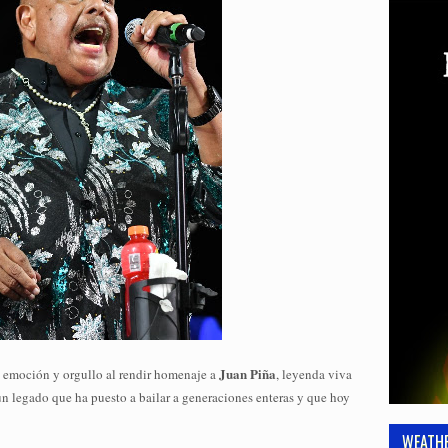
Juan Piña
emoción y orgullo al rendir homenaje a
, leyenda viva
 un legado que ha puesto a bailar a generaciones enteras y que hoy
WEATH