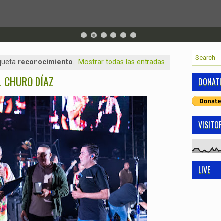
iqueta
reconocimiento
.
Mostrar todas las entradas
L CHURO DÍAZ
DONAT
VISITO
LIVE