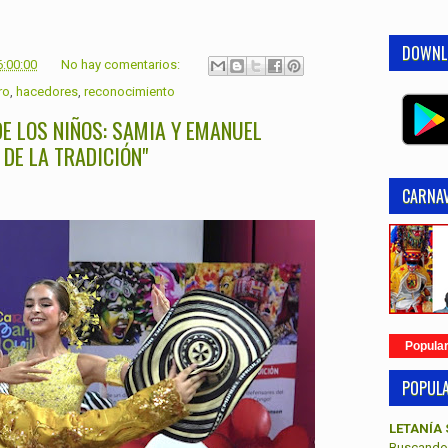
DOWNL
6:00:00
No hay comentarios:
ro
,
hacedores
,
reconocimiento
E LOS NIÑOS: SAMIA Y EMANUEL
DE LA TRADICIÓN"
CARNAV
Popula
POPUL
LETANÍA 
Buscando 