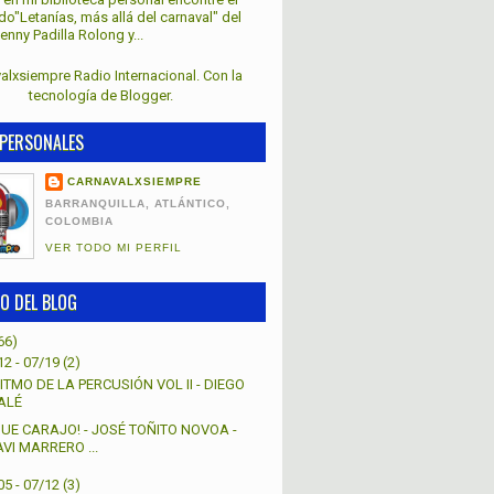
lado"Letanías, más allá del carnaval" del
nny Padilla Rolong y...
alxsiempre Radio Internacional. Con la
tecnología de
Blogger
.
PERSONALES
CARNAVALXSIEMPRE
BARRANQUILLA, ATLÁNTICO,
COLOMBIA
VER TODO MI PERFIL
O DEL BLOG
66)
12 - 07/19
(2)
ITMO DE LA PERCUSIÓN VOL II - DIEGO
ALÉ
QUE CARAJO! - JOSÉ TOÑITO NOVOA -
AVI MARRERO ...
05 - 07/12
(3)