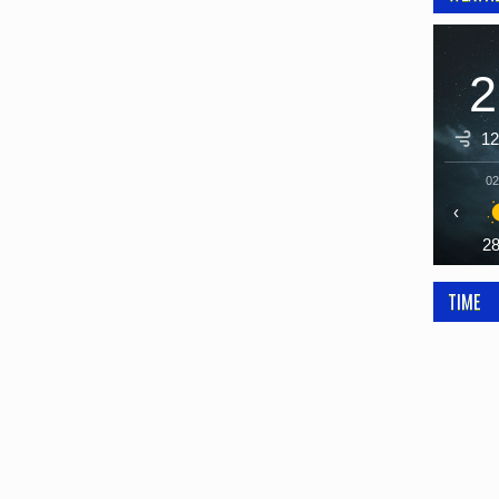
2
12
02
‹
2
TIME