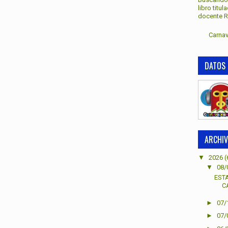
libro titu
docente Re
Carnav
DATOS 
ARCHIV
▼
2026
(
▼
08/
EST
C
►
07/
►
07/