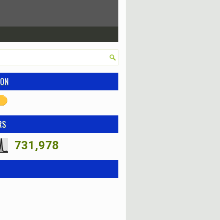
ION
RS
731,978