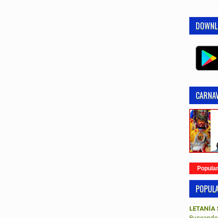
DOWNL
CARNAV
Popula
POPUL
LETANÍA 
Buscando 