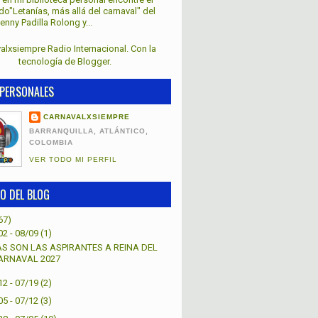
lado"Letanías, más allá del carnaval" del
nny Padilla Rolong y...
alxsiempre Radio Internacional. Con la
tecnología de
Blogger
.
PERSONALES
CARNAVALXSIEMPRE
BARRANQUILLA, ATLÁNTICO,
COLOMBIA
VER TODO MI PERFIL
O DEL BLOG
67)
02 - 08/09
(1)
AS SON LAS ASPIRANTES A REINA DEL
ARNAVAL 2027
12 - 07/19
(2)
05 - 07/12
(3)