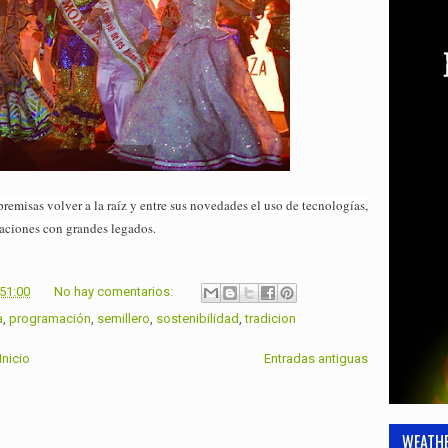
remisas volver a la raíz y entre sus novedades el uso de tecnologías,
aciones con grandes legados.
:51:00
No hay comentarios:
a
,
programación
,
semillero
,
sostenibilidad
,
tradicion
Inicio
Entradas antiguas
WEATH