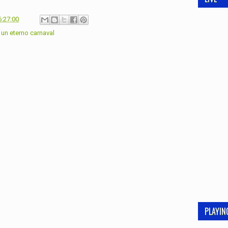
6:27:00
,
un eterno carnaval
PLAYI