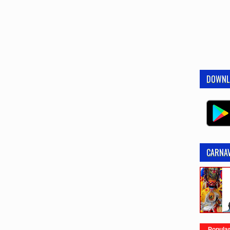
DOWNL
CARNAV
Popula