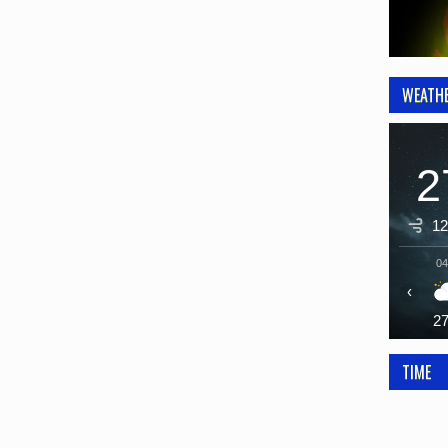
WEATH
2
12
04
‹
2
TIME