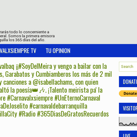
trarás todo lo concerniente a
neral. Somos la primera emisora
uilla los 365 días del año.
VALXSIEMPRE TV
TU OPINION
baq ¡¡#SoyDelMeira y vengo a bailar con la
s, Garabatos y Cumbiamberos los más de 2 mil
y canciones a @isabellachams, con quien
DONAT
altó la poesía👑🎶. ¡Talento meirista pa' la
re #Carnavalxsiempre #UnEternoCarnaval
DeJoselito #carnavaldebarranquilla
VISITO
uillaCity #Radio #365DiasDeGratosRecuerdos
LIVE