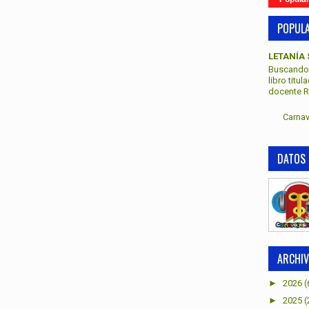
POPUL
LETANÍA 
Buscando 
libro titu
docente Re
Carnav
DATOS 
ARCHIV
►
2026
(
►
2025
(