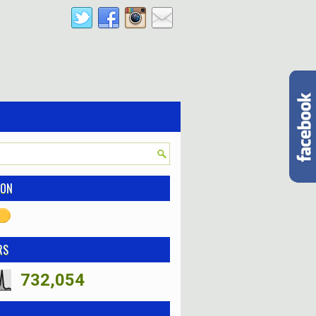
ION
RS
732,054