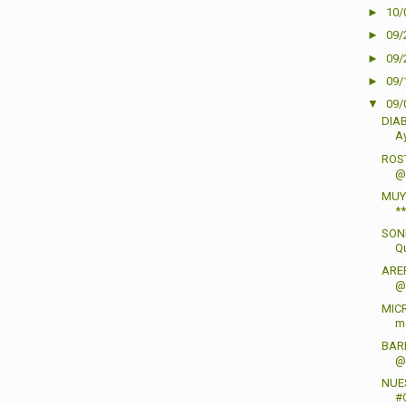
►
10/
►
09/
►
09/
►
09/
▼
09/
DIAB
Ay
ROS
@c
MUY 
**
SON
Qu
ARE
@
MICR
m
BAR
@b
NUES
#