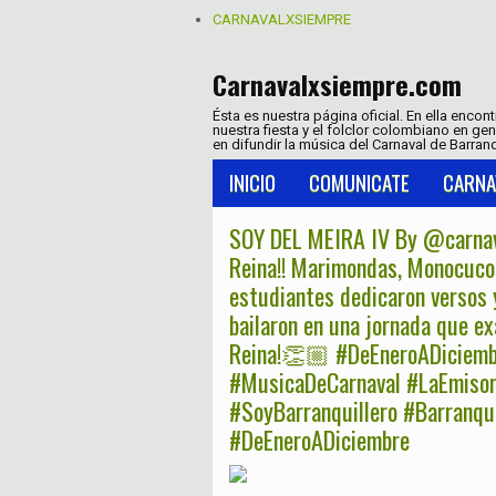
CARNAVALXSIEMPRE
Carnavalxsiempre.com
Ésta es nuestra página oficial. En ella encon
nuestra fiesta y el folclor colombiano en ge
en difundir la música del Carnaval de Barranq
INICIO
COMUNICATE
CARNA
SOY DEL MEIRA IV By @carnaval
Reina!! Marimondas, Monocuco
estudiantes dedicaron versos 
bailaron en una jornada que ex
Reina!👏🏼 #DeEneroADiciemb
#MusicaDeCarnaval #LaEmisora
#SoyBarranquillero #Barranq
#DeEneroADiciembre