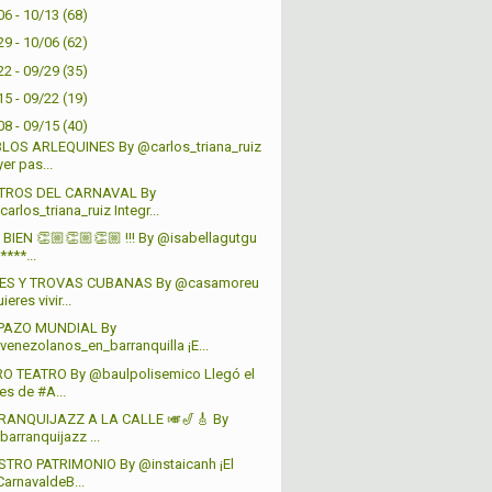
06 - 10/13
(68)
29 - 10/06
(62)
22 - 09/29
(35)
15 - 09/22
(19)
08 - 09/15
(40)
LOS ARLEQUINES By @carlos_triana_ruiz
er pas...
TROS DEL CARNAVAL By
arlos_triana_ruiz Integr...
BIEN 👏🏼👏🏼👏🏼 !!! By @isabellagutgu
****...
ES Y TROVAS CUBANAS By @casamoreu
ieres vivir...
PAZO MUNDIAL By
venezolanos_en_barranquilla ¡E...
O TEATRO By @baulpolisemico Llegó el
es de #A...
RANQUIJAZZ A LA CALLE 🎺🎷🎸 By
arranquijazz ...
TRO PATRIMONIO By @instaicanh ¡El
CarnavaldeB...