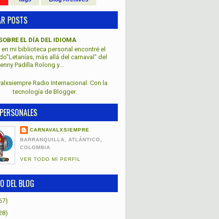
AR POSTS
SOBRE EL DÍA DEL IDIOMA
en mi biblioteca personal encontré el
lado"Letanías, más allá del carnaval" del
nny Padilla Rolong y...
alxsiempre Radio Internacional. Con la
tecnología de
Blogger
.
PERSONALES
CARNAVALXSIEMPRE
BARRANQUILLA, ATLÁNTICO,
COLOMBIA
VER TODO MI PERFIL
O DEL BLOG
67)
28)