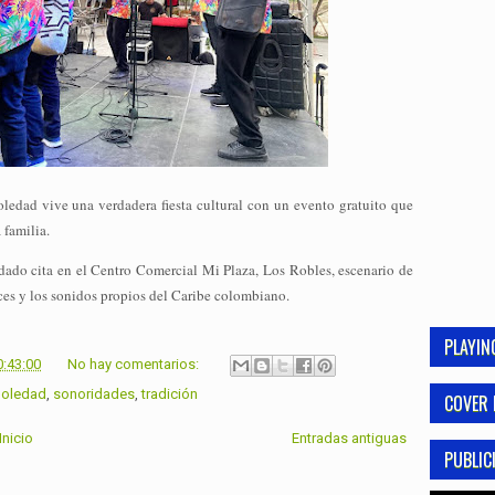
oledad
vive una verdadera fiesta cultural con un evento gratuito que
 familia.
 dado cita en el
Centro Comercial Mi Plaza, Los Robles
, escenario de
íces y los sonidos propios del Caribe colombiano.
PLAYI
0:43:00
No hay comentarios:
oledad
,
sonoridades
,
tradición
COVER 
Inicio
Entradas antiguas
PUBLIC