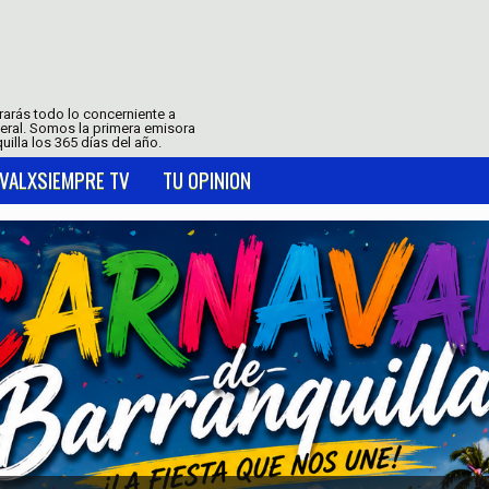
trarás todo lo concerniente a
neral. Somos la primera emisora
uilla los 365 días del año.
VALXSIEMPRE TV
TU OPINION