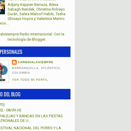
Adjany Kappen Barraza, Alexa
Sabagh Bendek, Christina Robayo
Durán, Salwa Maloof Habib, Tasha
Ghisays Hoyos y Valentina Marino
ron...
alxsiempre Radio Internacional. Con la
tecnología de
Blogger
.
PERSONALES
CARNAVALXSIEMPRE
BARRANQUILLA, ATLÁNTICO,
COLOMBIA
VER TODO MI PERFIL
O DEL BLOG
70)
02 - 08/09
(4)
RALEJAS Y BANDAS EN LAS FIESTAS
ATRONALES DE U...
FESTIVAL NACIONAL DEL PORRO Y LA