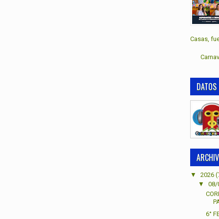
Casas, fue
Carnav
DATOS 
ARCHIV
▼
2026
(
▼
08/
COR
P
6° 