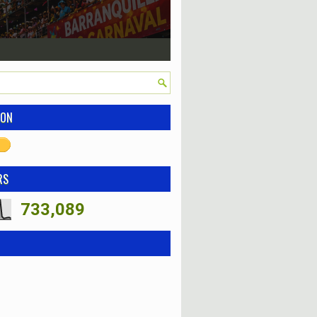
ION
RS
733,089