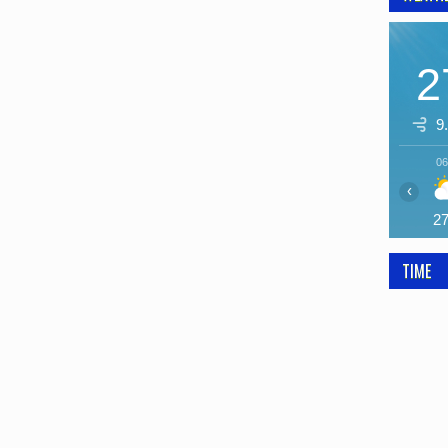
2
9
06
‹
2
TIME