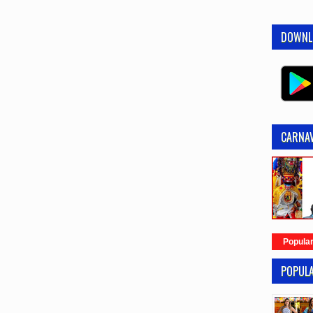
DOWNL
CARNAV
Popula
POPUL