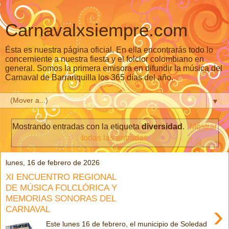
Carnavalxsiempre.com
Ésta es nuestra página oficial. En ella encontrarás todo lo
concerniente a nuestra fiesta y el folclor colombiano en
general. Somos la primera emisora en difundir la música del
Carnaval de Barranquilla los 365 días del año.
▼
Mostrando entradas con la etiqueta
diversidad
.
Mostrar
todas las entradas
lunes, 16 de febrero de 2026
XI ENCUENTRO REGIONAL
DE MÚSICA FOLCLÓRICA Y
MEMORIAS SONORAS DEL
›
CARNAVAL
Este lunes 16 de febrero, el municipio de Soledad