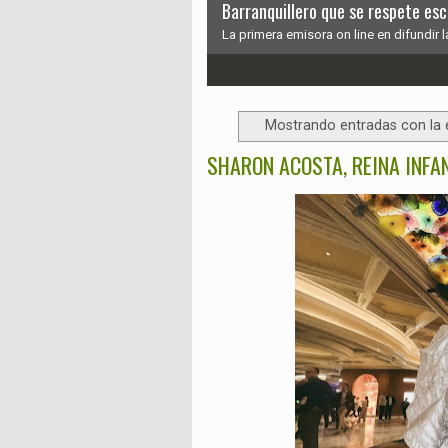
Barranquillero que se respete e
La primera emisora on line en difundir l
1
2
3
4
5
6
Mostrando entradas con la 
SHARON ACOSTA, REINA INFA