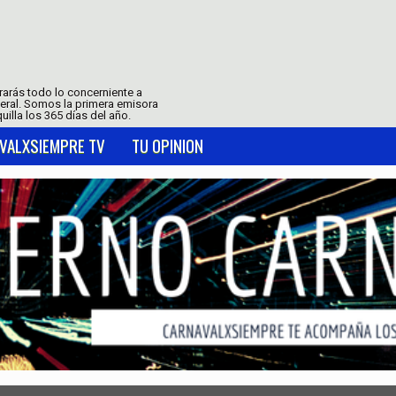
trarás todo lo concerniente a
neral. Somos la primera emisora
uilla los 365 días del año.
VALXSIEMPRE TV
TU OPINION