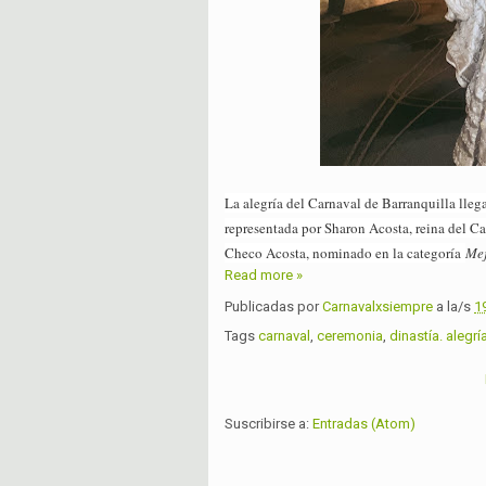
La alegría del Carnaval de Barranquilla lleg
representada por Sharon Acosta, reina del Ca
Checo Acosta, nominado en la categoría
Mej
Read more »
Publicadas por
Carnavalxsiempre
a la/s
1
Tags
carnaval
,
ceremonia
,
dinastía. alegrí
Suscribirse a:
Entradas (Atom)