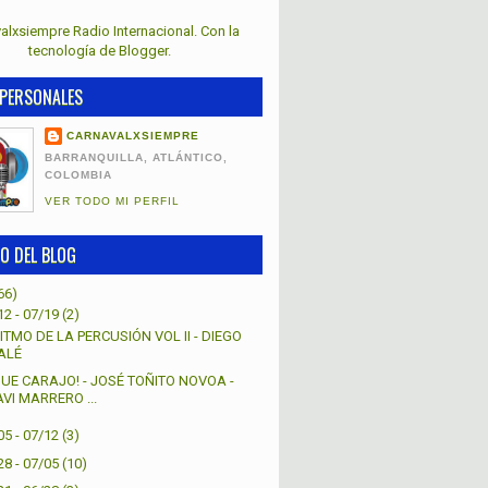
alxsiempre Radio Internacional. Con la
tecnología de
Blogger
.
PERSONALES
CARNAVALXSIEMPRE
BARRANQUILLA, ATLÁNTICO,
COLOMBIA
VER TODO MI PERFIL
O DEL BLOG
66)
12 - 07/19
(2)
ITMO DE LA PERCUSIÓN VOL II - DIEGO
ALÉ
QUE CARAJO! - JOSÉ TOÑITO NOVOA -
AVI MARRERO ...
05 - 07/12
(3)
28 - 07/05
(10)