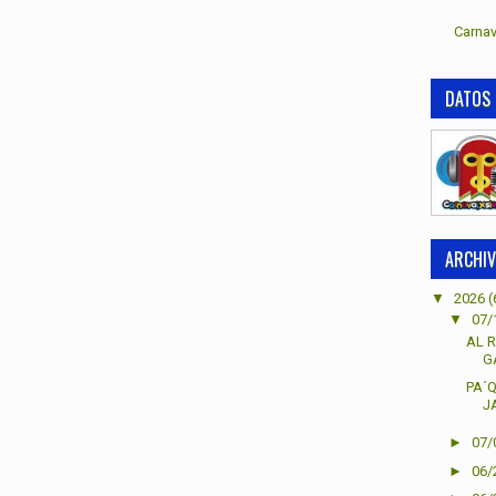
Carnav
DATOS 
ARCHIV
▼
2026
(
▼
07/
AL R
G
PA´
J
►
07/
►
06/