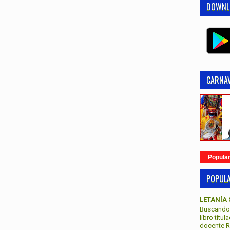
DOWNL
CARNAV
Popula
POPUL
LETANÍA 
Buscando 
libro titu
docente Re