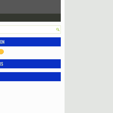
ION
RS