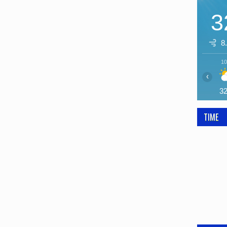
3
8
10
‹
3
TIME