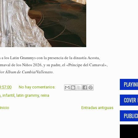
a a los Latin Grammys con la presencia de la dinastía Acosta,
rnaval de los Niños 2026, y su padre, el «Príncipe del Carnaval»,
or Álbum de Cumbia/Vallenato.
PLAYI
9:57:00
No hay comentarios:
a
,
infantil
,
latin grammy
,
reina
COVER 
Inicio
Entradas antiguas
PUBLIC