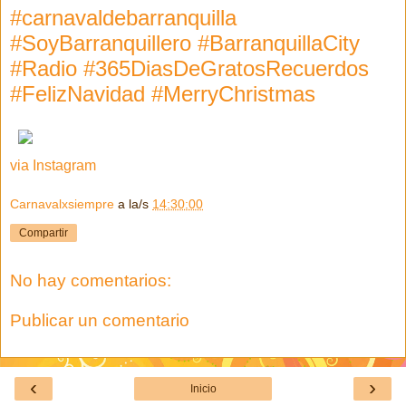
#carnavaldebarranquilla
#SoyBarranquillero #BarranquillaCity
#Radio #365DiasDeGratosRecuerdos
#FelizNavidad #MerryChristmas
via Instagram
Carnavalxsiempre
a la/s
14:30:00
Compartir
No hay comentarios:
Publicar un comentario
‹
›
Inicio