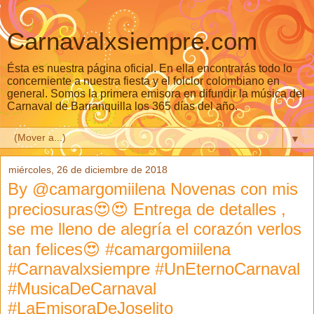
Carnavalxsiempre.com
Ésta es nuestra página oficial. En ella encontrarás todo lo
concerniente a nuestra fiesta y el folclor colombiano en
general. Somos la primera emisora en difundir la música del
Carnaval de Barranquilla los 365 días del año.
▼
miércoles, 26 de diciembre de 2018
By @camargomiilena Novenas con mis
preciosuras😍😍 Entrega de detalles ,
se me lleno de alegría el corazón verlos
tan felices😍 #camargomiilena
#Carnavalxsiempre #UnEternoCarnaval
#MusicaDeCarnaval
#LaEmisoraDeJoselito