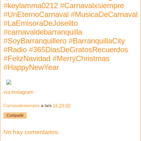
#keylamma0212 #Carnavalxsiempre
#UnEternoCarnaval #MusicaDeCarnaval
#LaEmisoraDeJoselito
#carnavaldebarranquilla
#SoyBarranquillero #BarranquillaCity
#Radio #365DiasDeGratosRecuerdos
#FelizNavidad #MerryChristmas
#HappyNewYear
via Instagram
Carnavalxsiempre
a la/s
16:29:00
Compartir
No hay comentarios: