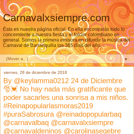
Carnavalxsiempre.com
Ésta es nuestra página oficial. En ella encontrarás todo lo
concerniente a nuestra fiesta y el folclor colombiano en
general. Somos la primera emisora en difundir la música del
Carnaval de Barranquilla los 365 días del año.
▼
viernes, 28 de diciembre de 2018
By @keylamma0212 24 de Diciembre
🎅💓 No hay nada más gratificante que
poder sacarles una sonrisa a mis niños.
#Reinapopularlasmoras2019
#puraSabrosura @reinadopopularbaq
@carnavalbaq @carnavalxsiempre
@carnavaldeninos @carolinasegebre