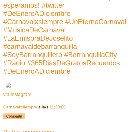
esperamos! #twitter
#DeEneroADiciembre
#Carnavalxsiempre #UnEternoCarnaval
#MusicaDeCarnaval
#LaEmisoraDeJoselito
#carnavaldebarranquilla
#SoyBarranquillero #BarranquillaCity
#Radio #365DiasDeGratosRecuerdos
#DeEneroADiciembre
via Instagram
Carnavalxsiempre
a la/s
11:30:00
Compartir
No hay comentarios: