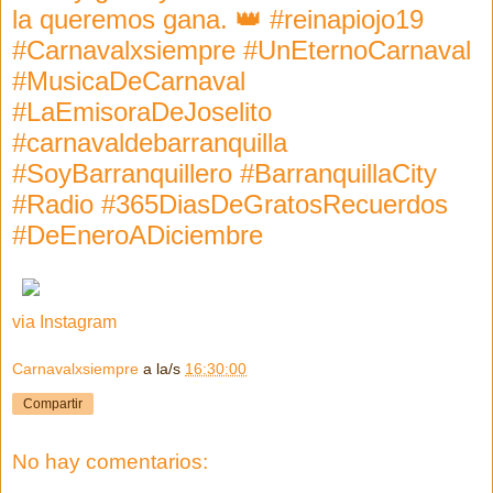
la queremos gana. 👑 #reinapiojo19
#Carnavalxsiempre #UnEternoCarnaval
#MusicaDeCarnaval
#LaEmisoraDeJoselito
#carnavaldebarranquilla
#SoyBarranquillero #BarranquillaCity
#Radio #365DiasDeGratosRecuerdos
#DeEneroADiciembre
via Instagram
Carnavalxsiempre
a la/s
16:30:00
Compartir
No hay comentarios: