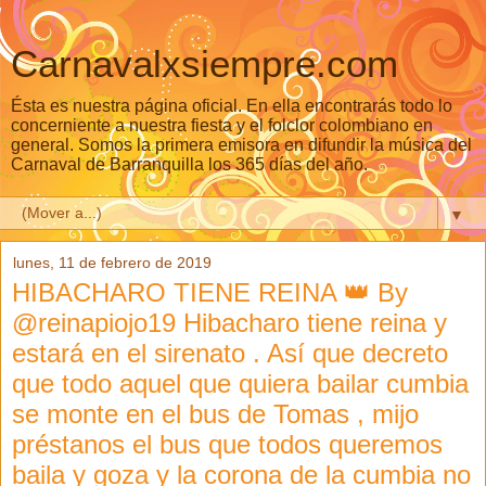
Carnavalxsiempre.com
Ésta es nuestra página oficial. En ella encontrarás todo lo
concerniente a nuestra fiesta y el folclor colombiano en
general. Somos la primera emisora en difundir la música del
Carnaval de Barranquilla los 365 días del año.
▼
lunes, 11 de febrero de 2019
HIBACHARO TIENE REINA 👑 By
@reinapiojo19 Hibacharo tiene reina y
estará en el sirenato . Así que decreto
que todo aquel que quiera bailar cumbia
se monte en el bus de Tomas , mijo
préstanos el bus que todos queremos
baila y goza y la corona de la cumbia no