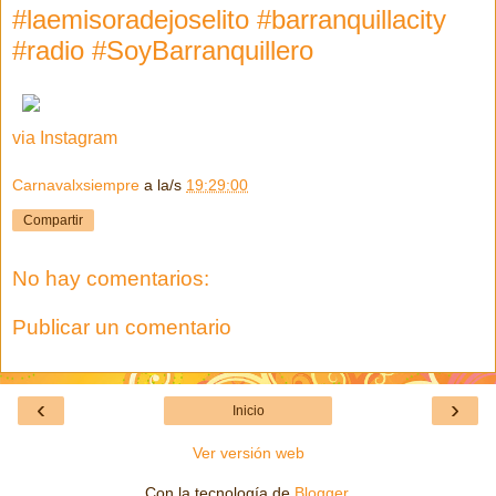
#laemisoradejoselito #barranquillacity
#radio #SoyBarranquillero
via Instagram
Carnavalxsiempre
a la/s
19:29:00
Compartir
No hay comentarios:
Publicar un comentario
‹
›
Inicio
Ver versión web
Con la tecnología de
Blogger
.