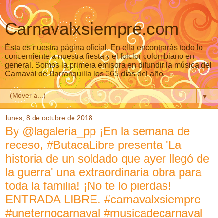
Carnavalxsiempre.com
Ésta es nuestra página oficial. En ella encontrarás todo lo
concerniente a nuestra fiesta y el folclor colombiano en
general. Somos la primera emisora en difundir la música del
Carnaval de Barranquilla los 365 días del año.
▼
lunes, 8 de octubre de 2018
By @lagaleria_pp ¡En la semana de
receso, #ButacaLibre presenta 'La
historia de un soldado que ayer llegó de
la guerra' una extraordinaria obra para
toda la familia! ¡No te lo pierdas!
ENTRADA LIBRE. #carnavalxsiempre
#uneternocarnaval #musicadecarnaval