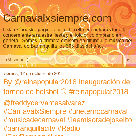
Carnavalxsiempre.com
Ésta es nuestra página oficial. En ella encontrarás todo lo
concerniente a nuestra fiesta y el folclor colombiano en
general. Somos la primera emisora en difundir la música del
Carnaval de Barranquilla los 365 días del año.
▼
viernes, 12 de octubre de 2018
By @reinapopular2018 Inauguración de
torneo de béisbol ⚾️ #reinapopular2018
@freddycervantesalvarez
#CarnavalxSiempre #uneternocarnaval
#musicadecarnaval #laemisoradejoselito
#barranquillacity #Radio