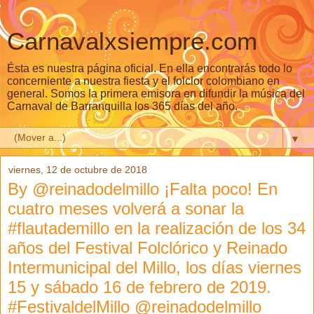
Carnavalxsiempre.com
Ésta es nuestra página oficial. En ella encontrarás todo lo
concerniente a nuestra fiesta y el folclor colombiano en
general. Somos la primera emisora en difundir la música del
Carnaval de Barranquilla los 365 días del año.
▼
viernes, 12 de octubre de 2018
By @reinadodelmillo ¡Falta poco! En
cuatro meses volverá a sonar la
#flautademillo en la realización de los 34
años del Festival Folclórico y Reinado
Intermunicipal del Millo, los días viernes
15 y sábado 16 de febrero de 2019.
#FestivaldelMillo @reinadodelmillo