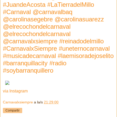
#JuandeAcosta #LaTierradelMillo
#Carnaval @carnavalbaq
@carolinasegebre @carolinasuarezz
@elrecochondelcarnaval
@elrecochondelcarnaval
@carnavalxsiempre #reinadodelmillo
#CarnavalxSiempre #uneternocarnaval
#musicadecarnaval #laemisoradejoselito
#barranquillacity #radio
#soybarranquillero
via Instagram
Carnavalxsiempre
a la/s
21:29:00
Compartir