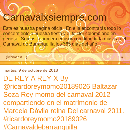
Carnavalxsiempre.com
Ésta es nuestra página oficial. En ella encontrarás todo lo
concerniente a nuestra fiesta y el folclor colombiano en
general. Somos la primera emisora en difundir la música del
Carnaval de Barranquilla los 365 días del año.
▼
martes, 9 de octubre de 2018
DE REY A REY X By
@ricardoreymomo20189026 Baltazar
Soza Rey momo del carnaval 2012
compartiendo en el matrimonio de
Marcela Dávila reina Del carnaval 2011.
#ricardoreymomo20189026
#Carnavaldebarranquilla