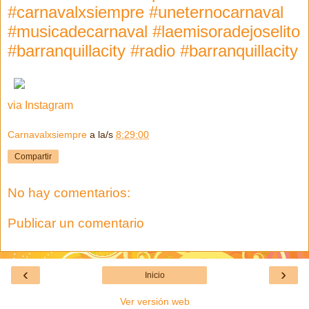
#carnavalxsiempre #uneternocarnaval
#musicadecarnaval #laemisoradejoselito
#barranquillacity #radio #barranquillacity
via Instagram
Carnavalxsiempre
a la/s
8:29:00
Compartir
No hay comentarios:
Publicar un comentario
‹
›
Inicio
Ver versión web