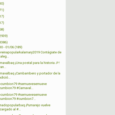
30)
71)
17)
17)
58)
2939)
3386)
30 - 01/06
(189)
reinapopularkalamary2019 Contágiate de
 aleg...
navalbaq ¡Una postal para la historia 🎉!
an...
navalbaq ¡Cambambero y portador de la
adició...
@cumbion79 #semuevesemueve
cumbion79 #Carnaval...
@cumbion79 #semuevesemueve
cumbion79 #cumbion7...
nadopopularbaq ¡Pumarejo vuelve
cargado al #...