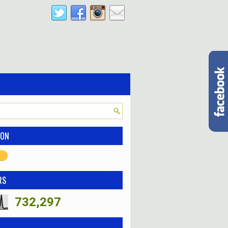
ION
RS
732,297