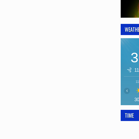
WEATH
3
11
11
‹
3
TIME