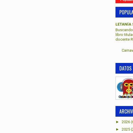
POPUL
LETANÍA 
Buscando 
libro titu
docente Re
Carnav
DATOS 
ARCHIV
►
2026
(
►
2025
(