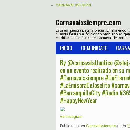
CARNAVALXSIEMPRE
Carnavalxsiempre.com
Ésta es nuestra página oficial. En ella encon
nuestra fiesta y el folclor colombiano en ge
en difundir la música del Carnaval de Barranq
INICIO
COMUNICATE
CARNA
By @carnavalatlantico @aleja
en un evento realizado en su 
#Carnavalxsiempre #UnEterno
#LaEmisoraDeJoselito #carnava
#BarranquillaCity #Radio #3
#HappyNewYear
via Instagram
Publicadas por
Carnavalxsiempre
a la/s
1