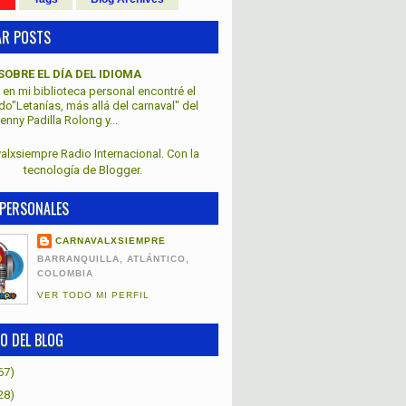
AR POSTS
SOBRE EL DÍA DEL IDIOMA
en mi biblioteca personal encontré el
lado"Letanías, más allá del carnaval" del
nny Padilla Rolong y...
alxsiempre Radio Internacional. Con la
tecnología de
Blogger
.
PERSONALES
CARNAVALXSIEMPRE
BARRANQUILLA, ATLÁNTICO,
COLOMBIA
VER TODO MI PERFIL
O DEL BLOG
67)
28)