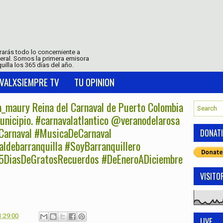
trarás todo lo concerniente a
neral. Somos la primera emisora
uilla los 365 días del año.
VALXSIEMPRE TV
TU OPINION
_maury Reina del Carnaval de Puerto Colombia
municipio. #carnavalatlantico @veranodelarosa
Carnaval #MusicaDeCarnaval
DONAT
ldebarranquilla #SoyBarranquillero
65DiasDeGratosRecuerdos #DeEneroADiciembre
VISITO
1:29:00
LIVE