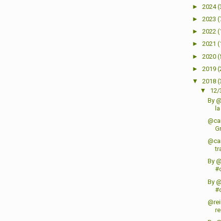
►
2024
(
►
2023
(
►
2022
(
►
2021
(
►
2020
(
►
2019
(
▼
2018
(
▼
12/
By @
la
@car
Gr
@car
tr
By 
#
By 
#
@rei
re