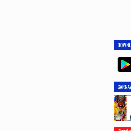
DOWNL
CARNAV
Popula