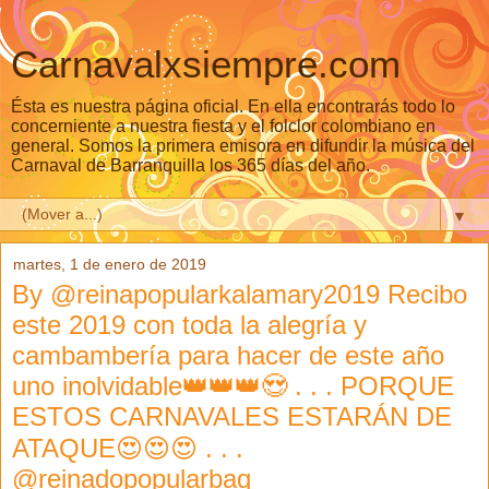
Carnavalxsiempre.com
Ésta es nuestra página oficial. En ella encontrarás todo lo
concerniente a nuestra fiesta y el folclor colombiano en
general. Somos la primera emisora en difundir la música del
Carnaval de Barranquilla los 365 días del año.
▼
martes, 1 de enero de 2019
By @reinapopularkalamary2019 Recibo
este 2019 con toda la alegría y
cambambería para hacer de este año
uno inolvidable👑👑👑😍 . . . PORQUE
ESTOS CARNAVALES ESTARÁN DE
ATAQUE😍😍😍 . . .
@reinadopopularbaq