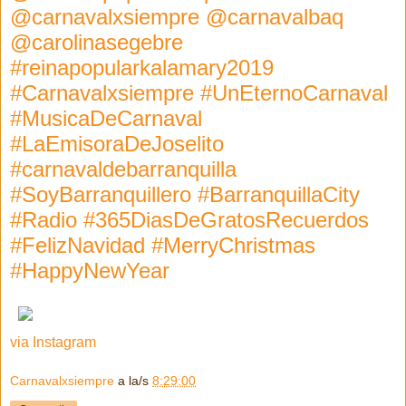
@carnavalxsiempre @carnavalbaq
@carolinasegebre
#reinapopularkalamary2019
#Carnavalxsiempre #UnEternoCarnaval
#MusicaDeCarnaval
#LaEmisoraDeJoselito
#carnavaldebarranquilla
#SoyBarranquillero #BarranquillaCity
#Radio #365DiasDeGratosRecuerdos
#FelizNavidad #MerryChristmas
#HappyNewYear
via Instagram
Carnavalxsiempre
a la/s
8:29:00