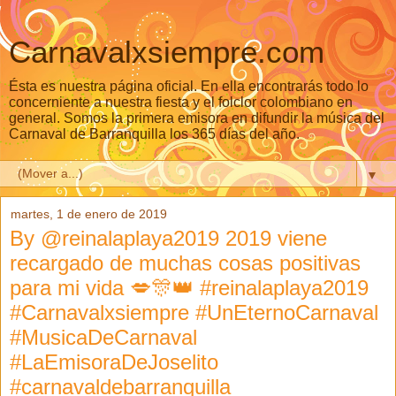
Carnavalxsiempre.com
Ésta es nuestra página oficial. En ella encontrarás todo lo
concerniente a nuestra fiesta y el folclor colombiano en
general. Somos la primera emisora en difundir la música del
Carnaval de Barranquilla los 365 días del año.
▼
martes, 1 de enero de 2019
By @reinalaplaya2019 2019 viene
recargado de muchas cosas positivas
para mi vida 💋🎊👑 #reinalaplaya2019
#Carnavalxsiempre #UnEternoCarnaval
#MusicaDeCarnaval
#LaEmisoraDeJoselito
#carnavaldebarranquilla