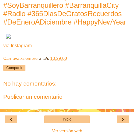
#SoyBarranquillero #BarranquillaCity
#Radio #365DiasDeGratosRecuerdos
#DeEneroADiciembre #HappyNewYear
via Instagram
Carnavalxsiempre
a la/s
13:29:00
Compartir
No hay comentarios:
Publicar un comentario
‹
›
Inicio
Ver versión web