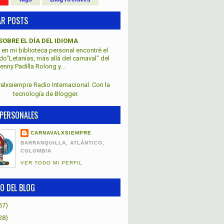
AR POSTS
SOBRE EL DÍA DEL IDIOMA
en mi biblioteca personal encontré el
lado"Letanías, más allá del carnaval" del
nny Padilla Rolong y...
alxsiempre Radio Internacional. Con la
tecnología de
Blogger
.
PERSONALES
CARNAVALXSIEMPRE
BARRANQUILLA, ATLÁNTICO,
COLOMBIA
VER TODO MI PERFIL
O DEL BLOG
67)
28)