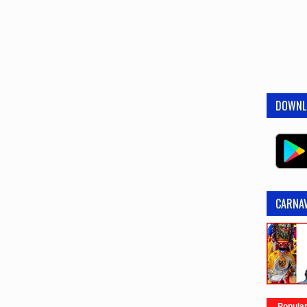
DOWNL
CARNAV
Popula