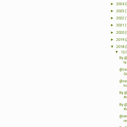
►
2024
(
►
2023
(
►
2022
(
►
2021
(
►
2020
(
►
2019
(
▼
2018
(
▼
12/
By @
la
@car
Gr
@car
tr
By 
#
By 
#
@rei
re