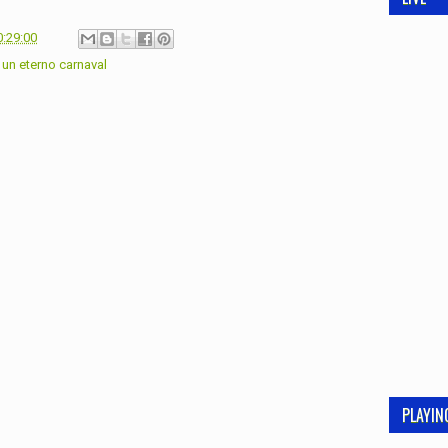
0:29:00
,
un eterno carnaval
PLAYI