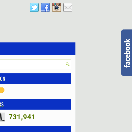
ION
RS
731,941