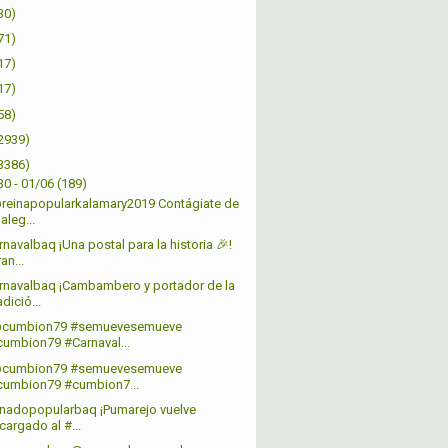
30)
71)
17)
17)
58)
2939)
3386)
30 - 01/06
(189)
reinapopularkalamary2019 Contágiate de
 aleg...
navalbaq ¡Una postal para la historia 🎉!
an...
navalbaq ¡Cambambero y portador de la
adició...
@cumbion79 #semuevesemueve
cumbion79 #Carnaval...
@cumbion79 #semuevesemueve
cumbion79 #cumbion7...
nadopopularbaq ¡Pumarejo vuelve
cargado al #...