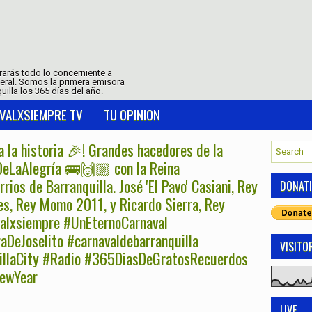
trarás todo lo concerniente a
neral. Somos la primera emisora
uilla los 365 días del año.
VALXSIEMPRE TV
TU OPINION
 la historia 🎉! Grandes hacedores de la
DeLaAlegría 🚌🙌🏼 con la Reina
ios de Barranquilla. José 'El Pavo' Casiani, Rey
DONAT
es, Rey Momo 2011, y Ricardo Sierra, Rey
alxsiempre #UnEternoCarnaval
DeJoselito #carnavaldebarranquilla
VISITO
uillaCity #Radio #365DiasDeGratosRecuerdos
ewYear
LIVE