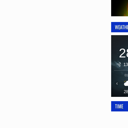
WEATH
2
13
01
‹
2
TIME