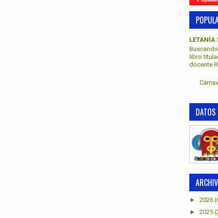
POPUL
LETANÍA 
Buscando 
libro titu
docente Re
Carnav
DATOS 
ARCHIV
►
2026
(
►
2025
(