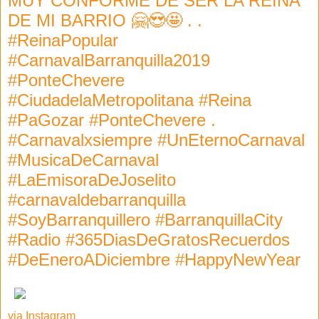
MUY CONFORME DE SER LA REINA
DE MI BARRIO 🤗😍🤩 . .
#ReinaPopular
#CarnavalBarranquilla2019
#PonteChevere
#CiudadelaMetropolitana #Reina
#PaGozar #PonteChevere .
#Carnavalxsiempre #UnEternoCarnaval
#MusicaDeCarnaval
#LaEmisoraDeJoselito
#carnavaldebarranquilla
#SoyBarranquillero #BarranquillaCity
#Radio #365DiasDeGratosRecuerdos
#DeEneroADiciembre #HappyNewYear
via Instagram