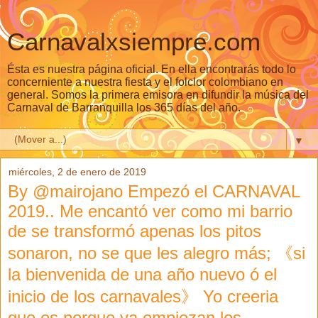
Carnavalxsiempre.com
Ésta es nuestra página oficial. En ella encontrarás todo lo
concerniente a nuestra fiesta y el folclor colombiano en
general. Somos la primera emisora en difundir la música del
Carnaval de Barranquilla los 365 días del año.
▼
miércoles, 2 de enero de 2019
By @mairojano Empezó el CARNAVAL
2019.. Me encantó ver como mi barrio
de se transformó apenas los pitos
sonaron, no se que les alegro más; 《si
la bienvenida de una año nuevo ó el
inicio de los carnavales》 Yo creeria
que es porque ya empiezan los