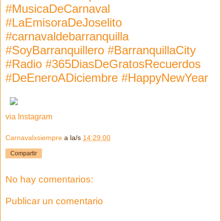
#MusicaDeCarnaval
#LaEmisoraDeJoselito
#carnavaldebarranquilla
#SoyBarranquillero #BarranquillaCity
#Radio #365DiasDeGratosRecuerdos
#DeEneroADiciembre #HappyNewYear
via Instagram
Carnavalxsiempre
a la/s
14:29:00
Compartir
No hay comentarios:
Publicar un comentario