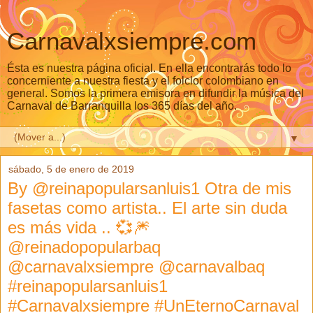
Carnavalxsiempre.com
Ésta es nuestra página oficial. En ella encontrarás todo lo
concerniente a nuestra fiesta y el folclor colombiano en
general. Somos la primera emisora en difundir la música del
Carnaval de Barranquilla los 365 días del año.
▼
sábado, 5 de enero de 2019
By @reinapopularsanluis1 Otra de mis
fasetas como artista.. El arte sin duda
es más vida .. 💞🎆
@reinadopopularbaq
@carnavalxsiempre @carnavalbaq
#reinapopularsanluis1
#Carnavalxsiempre #UnEternoCarnaval