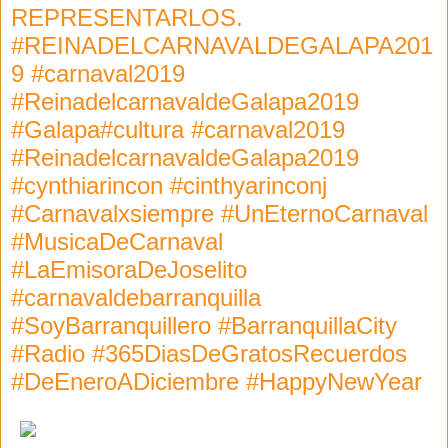
REPRESENTARLOS.
#REINADELCARNAVALDEGALAPA201
9 #carnaval2019
#ReinadelcarnavaldeGalapa2019
#Galapa#cultura #carnaval2019
#ReinadelcarnavaldeGalapa2019
#cynthiarincon #cinthyarinconj
#Carnavalxsiempre #UnEternoCarnaval
#MusicaDeCarnaval
#LaEmisoraDeJoselito
#carnavaldebarranquilla
#SoyBarranquillero #BarranquillaCity
#Radio #365DiasDeGratosRecuerdos
#DeEneroADiciembre #HappyNewYear