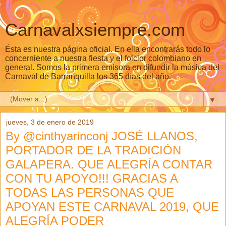
Carnavalxsiempre.com
Ésta es nuestra página oficial. En ella encontrarás todo lo
concerniente a nuestra fiesta y el folclor colombiano en
general. Somos la primera emisora en difundir la música del
Carnaval de Barranquilla los 365 días del año.
▼
jueves, 3 de enero de 2019
By @cinthyarinconj JOSÉ LLANOS,
PORTADOR DE LA TRADICIÓN
GALAPERA. QUE ALEGRÍA CONTAR
CON TU APOYO!!! GRACIAS A
TODAS LAS PERSONAS QUE
APOYAN ESTE CARNAVAL 2019, QUE
ALEGRÍA PODER