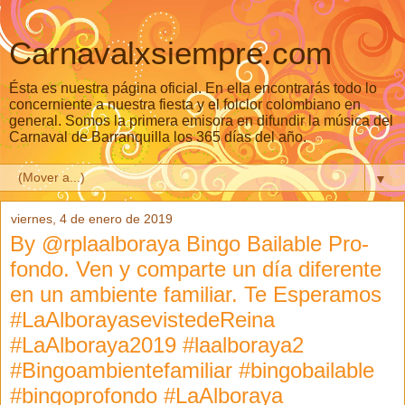
Carnavalxsiempre.com
Ésta es nuestra página oficial. En ella encontrarás todo lo
concerniente a nuestra fiesta y el folclor colombiano en
general. Somos la primera emisora en difundir la música del
Carnaval de Barranquilla los 365 días del año.
▼
viernes, 4 de enero de 2019
By @rplaalboraya Bingo Bailable Pro-
fondo. Ven y comparte un día diferente
en un ambiente familiar. Te Esperamos
#LaAlborayasevistedeReina
#LaAlboraya2019 #laalboraya2
#Bingoambientefamiliar #bingobailable
#bingoprofondo #LaAlboraya