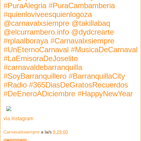
#PuraAlegria #PuraCambamberia
#quienloviveesquienlogoza
@carnavalxsiempre @takillabaq
@elcurrambero.info @dydcrearte
#rplaalboraya #Carnavalxsiempre
#UnEternoCarnaval #MusicaDeCarnaval
#LaEmisoraDeJoselito
#carnavaldebarranquilla
#SoyBarranquillero #BarranquillaCity
#Radio #365DiasDeGratosRecuerdos
#DeEneroADiciembre #HappyNewYear
via Instagram
Carnavalxsiempre
a la/s
9:29:00